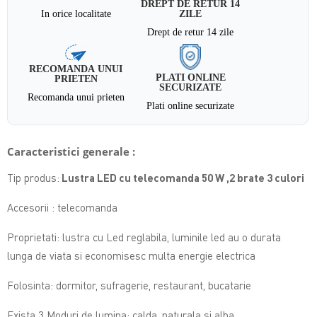
DREPT DE RETUR 14
In orice localitate
ZILE
Drept de retur 14 zile
RECOMANDA UNUI
PLATI ONLINE
PRIETEN
SECURIZATE
Recomanda unui prieten
Plati online securizate
Caracteristici generale :
Tip produs:
Lustra LED cu telecomanda 50 W ,2 brate 3 culori
Accesorii : telecomanda
Proprietati: lustra cu Led reglabila,
luminile led au o durata
lunga de viata si economisesc multa energie electrica
Folosinta: dormitor, sufragerie, restaurant, bucatarie
Exista 3 Moduri de lumina: calda, naturala si alba