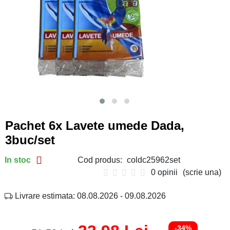
Pachet 6x Lavete umede Dada,
3buc/set
In stoc
Cod produs:
coldc25962set
0 opinii
(scrie una)
Livrare estimata: 08.08.2026 - 09.08.2026
-34%