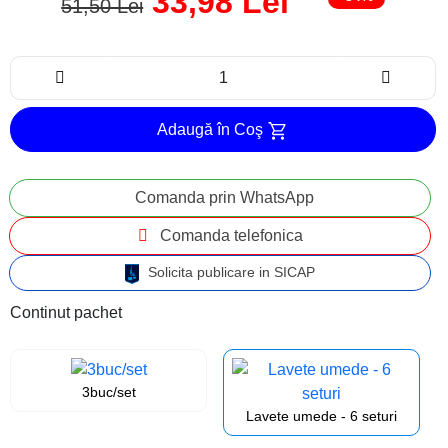
33,98 Lei
51,50 Lei
Adaugă în Coş
Comanda prin WhatsApp
Comanda telefonica
Solicita publicare in SICAP
Continut pachet
3buc/set
Lavete umede - 6 seturi