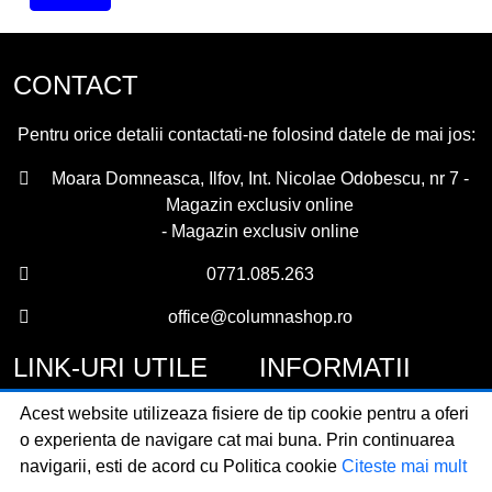
CONTACT
Pentru orice detalii contactati-ne folosind datele de mai jos:
Moara Domneasca, Ilfov, Int. Nicolae Odobescu, nr 7 -
Magazin exclusiv online
- Magazin exclusiv online
0771.085.263
office@columnashop.ro
LINK-URI UTILE
INFORMATII
Acest website utilizeaza fisiere de tip cookie pentru a oferi
Acasa
Garantie si service
o experienta de navigare cat mai buna. Prin continuarea
Despre noi
Detalii livrare
navigarii, esti de acord cu Politica cookie
Citeste mai mult
Categorii
Confidentialitate