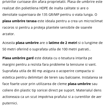
privirilor curioase din afara proprietatii. Plasa de umbrire este
realizat din polietilena HDPE de inalta calitate si are o
densitate superioara de 135 GR/MP pentru o viata lunga. O
plasa umbrire terasa
este ideala pentru a crea un microclimat
racoros si pentru a proteja plantele sensibile de soarele
arzator.
Aceasta
plasa umbrire
are o
latime de 2 metri
si o lungime de
50 metri oferind o suprafata utila de 100 metri patrati..
Plasa umbrire gard
este dotata cu o tesatura intarita pe
margini pentru a rezista fara probleme la tensiune si vant.
Suprafata utila de 80 mp asigura o acoperire compacta si
estetica pentru delimitari de teren sau balcoane. Instalarea se
face foarte usor prin utilizarea de cleme
plasa umbrire
sau
coliere din plastic tip soricei direct pe suport. Materialul dens
actioneaza ca un scut impotriva prafului si a curentilor de aer
puternici.