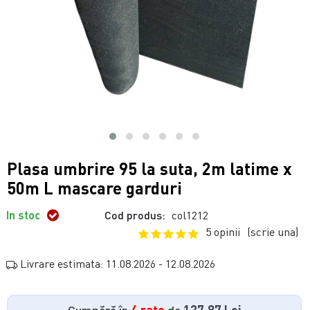
Plasa umbrire 95 la suta, 2m latime x
50m L mascare garduri
In stoc
Cod produs:
col1212
5 opinii
(scrie una)
Livrare estimata: 11.08.2026 - 12.08.2026
Cumpără în
4 rate
de
127.87 Lei