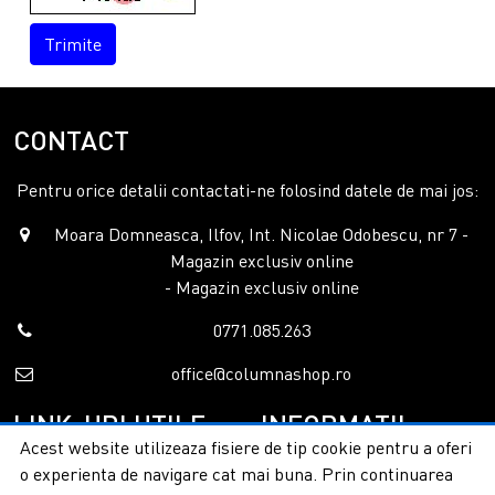
Trimite
CONTACT
Pentru orice detalii contactati-ne folosind datele de mai jos:
Moara Domneasca, Ilfov, Int. Nicolae Odobescu, nr 7 -
Magazin exclusiv online
- Magazin exclusiv online
0771.085.263
office@columnashop.ro
LINK-URI UTILE
INFORMATII
Acest website utilizeaza fisiere de tip cookie pentru a oferi
o experienta de navigare cat mai buna. Prin continuarea
Acasa
Garantie si service