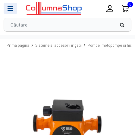
0
Prima pagina
Sisteme si accesorii irigatii
Pompe, motopompe si hidr