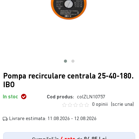
Pompa recirculare centrala 25-40-180.
IBO
In stoc
Cod produs:
colZLN10757
0 opinii
(scrie una)
Livrare estimata: 11.08.2026 - 12.08.2026
Cumpără în
4 rate
de
84.85 Lei