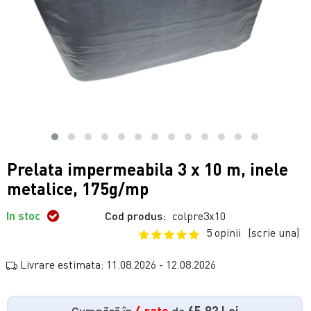
Prelata impermeabila 3 x 10 m, inele
metalice, 175g/mp
In stoc
Cod produs:
colpre3x10
5 opinii
(scrie una)
Livrare estimata: 11.08.2026 - 12.08.2026
Cumpără în
4 rate
de
65.83 Lei