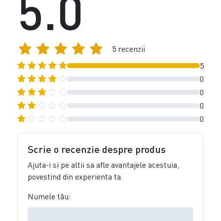
5.0
5 recenzii
5
0
0
0
0
Scrie o recenzie despre produs
Ajuta-i si pe altii sa afle avantajele acestuia,
povestind din experienta ta.
Numele tău: