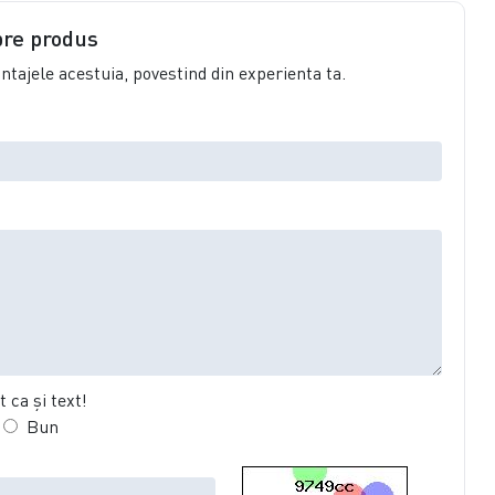
pre produs
vantajele acestuia, povestind din experienta ta.
 ca şi text!
Bun