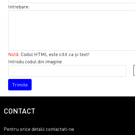
Intrebare:
Notă:
Codul HTML este citit ca şi text!
Introdu codul din imagine
Trimite
CONTACT
Pentru orice detalii contactati-ne