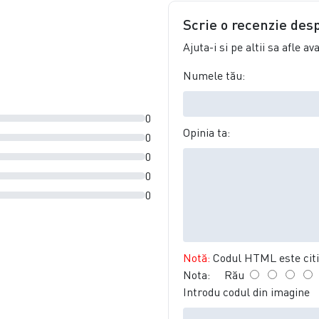
Scrie o recenzie des
Ajuta-i si pe altii sa afle a
Numele tău:
0
Opinia ta:
0
0
0
0
Notă:
Codul HTML este citit
Nota:
Rău
Introdu codul din imagine