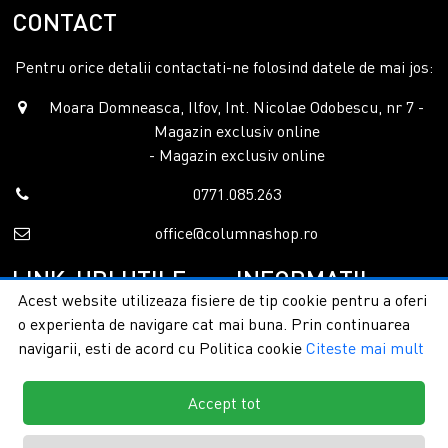
CONTACT
Pentru orice detalii contactati-ne folosind datele de mai jos:
Moara Domneasca, Ilfov, Int. Nicolae Odobescu, nr 7 -
Magazin exclusiv online
- Magazin exclusiv online
0771.085.263
office@columnashop.ro
LINK-URI UTILE
INFORMATII
Acest website utilizeaza fisiere de tip cookie pentru a oferi
o experienta de navigare cat mai buna. Prin continuarea
Acasa
Garantie si service
navigarii, esti de acord cu Politica cookie
Citeste mai mult
Despre noi
Detalii livrare
Categorii
Confidentialitate
Contact
Termeni si conditii
Accept tot
Formular retur