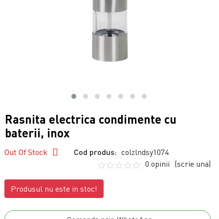
Rasnita electrica condimente cu
baterii, inox
Out Of Stock
Cod produs:
colzlndsy1074
0 opinii
(scrie una)
Produsul nu este in stoc!