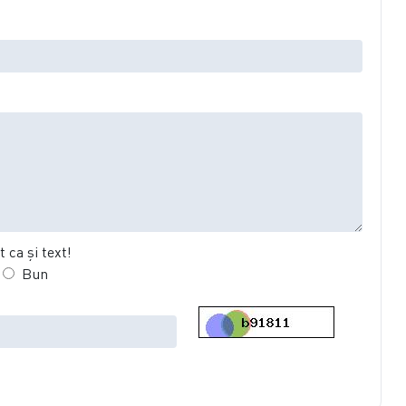
 ca şi text!
Bun