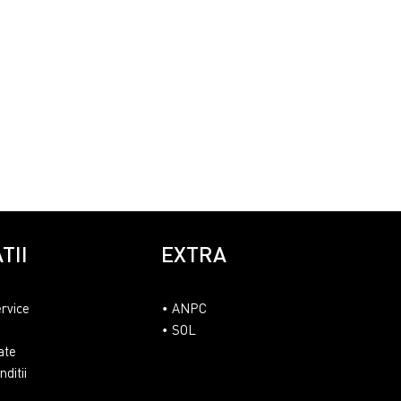
TII
EXTRA
ervice
ANPC
SOL
ate
ditii