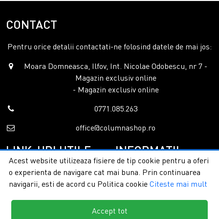
CONTACT
Pentru orice detalii contactati-ne folosind datele de mai jos:
Moara Domneasca, Ilfov, Int. Nicolae Odobescu, nr 7 -
Magazin exclusiv online
- Magazin exclusiv online
0771.085.263
office@columnashop.ro
LINK-URI UTILE
INFORMATII
Acest website utilizeaza fisiere de tip cookie pentru a oferi
o experienta de navigare cat mai buna. Prin continuarea
Acasa
Garantie si service
navigarii, esti de acord cu Politica cookie
Citeste mai mult
Despre noi
Detalii livrare
Categorii
Confidentialitate
Contact
Termeni si conditii
Accept tot
Formular retur