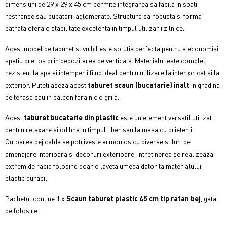
dimensiuni de 29 x 29 x 45 cm permite integrarea sa facila in spatii
restranse sau bucatarii aglomerate. Structura sa robusta si forma
patrata ofera o stabilitate excelenta in timpul utilizarii zilnice.
Acest model de taburet stivuibil este solutia perfecta pentru a economisi
spatiu pretios prin depozitarea pe verticala. Materialul este complet
rezistent la apa si intemperii fiind ideal pentru utilizare la interior cat si la
exterior. Puteti aseza acest
taburet scaun (bucatarie) inalt
in gradina
pe terasa sau in balcon fara nicio grija.
Acest
t
aburet bucatarie din plastic
e
ste un element versatil utilizat
pentru relaxare si odihna in timpul liber sau la masa cu prietenii.
Culoarea bej calda se potriveste armonios cu diverse stiluri de
amenajare interioara si decoruri exterioare. Intretinerea se realizeaza
extrem de rapid folosind doar o laveta umeda datorita materialului
plastic durabil.
Pachetul contine 1 x
Scaun taburet plastic 45 cm tip ratan bej
,
gata
de folosire.