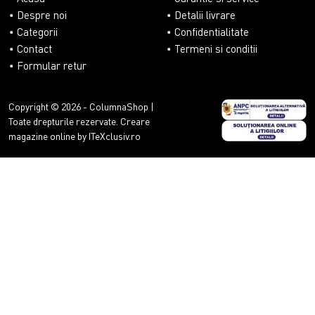
Despre noi
Detalii livrare
Categorii
Confidentialitate
Contact
Termeni si conditii
Formular retur
Copyright © 2026 - ColumnaShop |
Toate drepturile rezervate.
Creare
magazine online by ITeXclusiv.ro