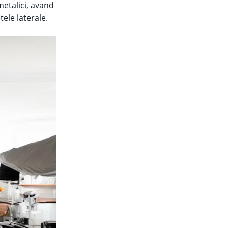
metalici, avand
ele laterale.