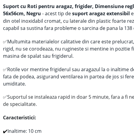
Suport cu Roti pentru aragaz, frigider, Dimensiune reg
56x56cm, Negru
- a
cest tip de
suport aragaz extensibil
e
din otel inoxidabil cromat, cu laterale din plastic foarte rez
capabil sa sustina fara probleme o sarcina de pana la 138
✅
Multumita materialelor calitative din care este prelucrat
rigid, nu se corodeaza, nu rugineste si mentine in pozitie f
masina de spalat sau frigiderul.
✅
Rotile vor mentine frigiderul sau aragazul la o inaltime 
fata de podea, asigurand ventilarea in partea de jos si fer
umiditate.
✅
Suportul se instaleaza rapid in doar 5 minute, fara a fi n
de specialitate.
Caracteristici:
✔️
Inaltime: 10 cm