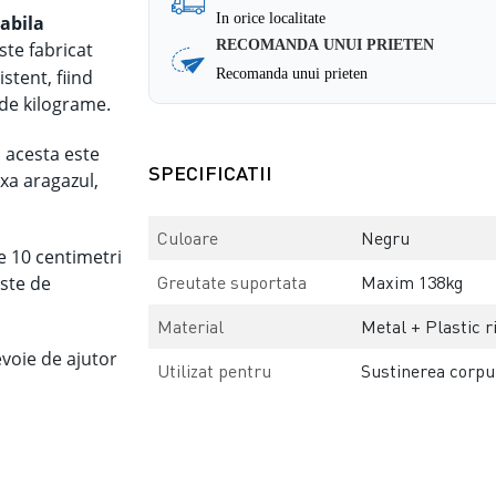
In orice localitate
labila
RECOMANDA UNUI PRIETEN
ste fabricat
Recomanda unui prieten
istent, fiind
 de kilograme.
, acesta
este
SPECIFICATII
ixa aragazul,
Culoare
Negru
de 10 centimetri
este de
Greutate suportata
Maxim 138kg
Material
Metal + Plastic r
evoie de ajutor
Utilizat pentru
Sustinerea corpul