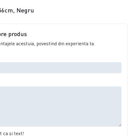
6x56cm, Negru
pre produs
vantajele acestuia, povestind din experienta ta.
 ca şi text!