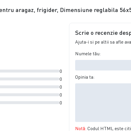
 pentru aragaz, frigider, Dimensiune reglabila 5
Scrie o recenzie des
Ajuta-i si pe altii sa afle a
Numele tău:
0
Opinia ta:
0
0
0
0
Notă:
Codul HTML este citit