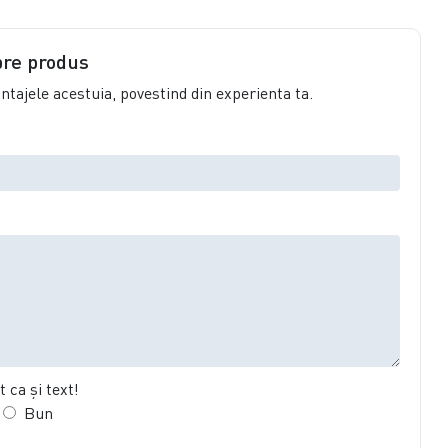
pre produs
vantajele acestuia, povestind din experienta ta.
 ca şi text!
Bun