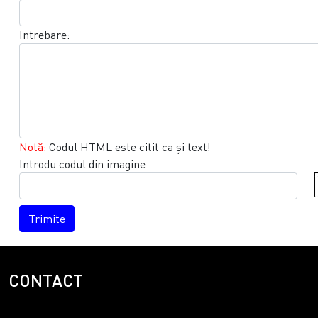
Intrebare:
Notă:
Codul HTML este citit ca şi text!
Introdu codul din imagine
Trimite
CONTACT