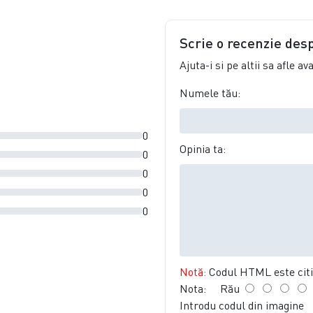
Scrie o recenzie des
Ajuta-i si pe altii sa afle a
Numele tău:
0
Opinia ta:
0
0
0
0
Notă:
Codul HTML este citit
Nota:
Rău
Introdu codul din imagine