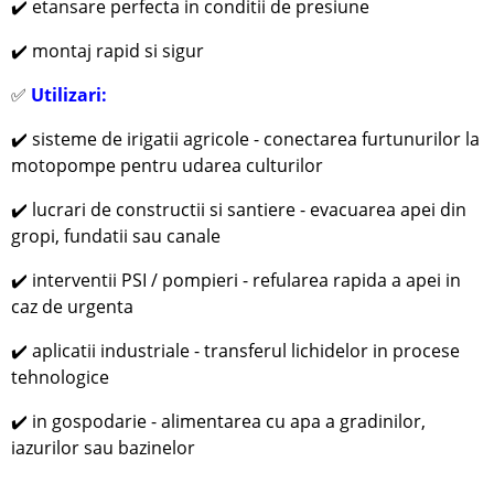
✔️ etansare perfecta in conditii de presiune
✔️ montaj rapid si sigur
✅
Utilizari:
✔️
sisteme de irigatii agricole - conectarea furtunurilor la
motopompe pentru udarea culturilor
✔️
lucrari de constructii si santiere - evacuarea apei din
gropi, fundatii sau canale
✔️
interventii PSI / pompieri - refularea rapida a apei in
caz de urgenta
✔️
aplicatii industriale - transferul lichidelor in procese
tehnologice
✔️
in gospodarie - alimentarea cu apa a gradinilor,
iazurilor sau bazinelor