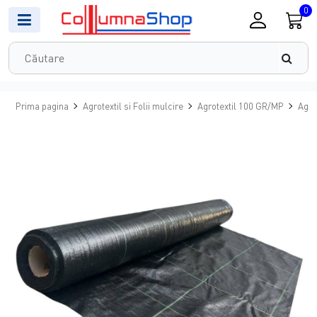
0
Prima pagina
Agrotextil si Folii mulcire
Agrotextil 100 GR/MP
Agro