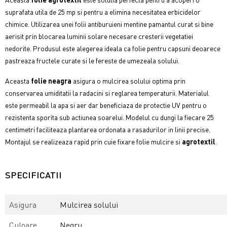
suprafata utila de 25 mp si pentru a elimina necesitatea erbicidelor
chimice. Utilizarea unei folii antiburuieni mentine pamantul curat si bine
aerisit prin blocarea luminii solare necesare cresterii vegetatiei
nedorite. Produsul este alegerea ideala ca folie pentru capsuni deoarece
pastreaza fructele curate si le fereste de umezeala solului.
Aceasta
folie neagra
asigura o mulcirea solului optima prin
conservarea umiditatii la radacini si reglarea temperaturii. Materialul
este permeabil la apa si aer dar beneficiaza de protectie UV pentru o
rezistenta sporita sub actiunea soarelui. Modelul cu dungi la fiecare 25
centimetri faciliteaza plantarea ordonata a rasadurilor in linii precise.
Montajul se realizeaza rapid prin cuie fixare folie mulcire si
agrotextil
.
SPECIFICATII
Asigura
Mulcirea solului
Culoare
Negru