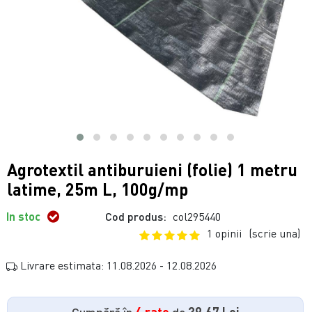
Agrotextil antiburuieni (folie) 1 metru
latime, 25m L, 100g/mp
In stoc
Cod produs:
col295440
1 opinii
(scrie una)
Livrare estimata: 11.08.2026 - 12.08.2026
Cumpără în
4 rate
de
39.67 Lei