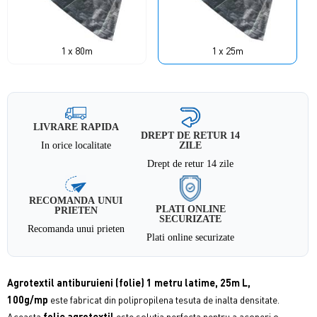
1 x 80m
1 x 25m
LIVRARE RAPIDA
DREPT DE RETUR 14
In orice localitate
ZILE
Drept de retur 14 zile
RECOMANDA UNUI
PLATI ONLINE
PRIETEN
SECURIZATE
Recomanda unui prieten
Plati online securizate
Agrotextil antiburuieni (folie) 1 metru latime, 25m L,
100g/mp
este fabricat din polipropilena tesuta de inalta densitate.
Aceasta
folie agrotextil
este solutia perfecta pentru a acoperi o