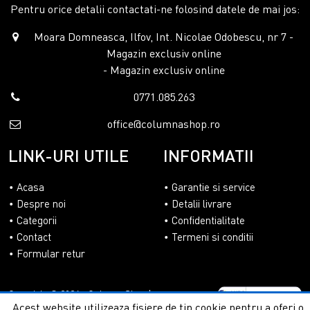
Pentru orice detalii contactati-ne folosind datele de mai jos:
Moara Domneasca, Ilfov, Int. Nicolae Odobescu, nr 7 -
Magazin exclusiv online
- Magazin exclusiv online
0771.085.263
office@columnashop.ro
LINK-URI UTILE
INFORMATII
Acasa
Garantie si service
Despre noi
Detalii livrare
Categorii
Confidentialitate
Contact
Termeni si conditii
Formular retur
Copyright © 2026 - ColumnaShop |
Acest website utilizeaza fisiere de tip cookie pentru a oferi o
Toate drepturile rezervate.
Creare