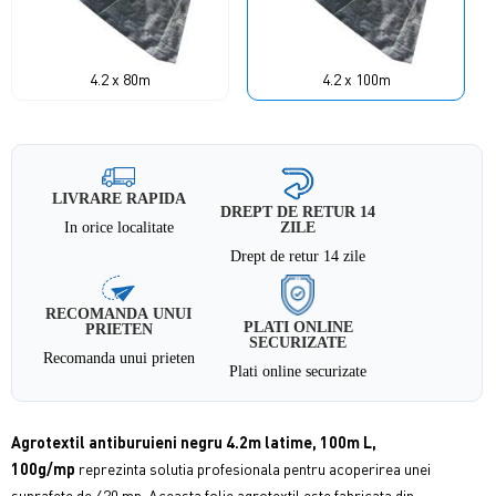
4.2 x 80m
4.2 x 100m
LIVRARE RAPIDA
DREPT DE RETUR 14
In orice localitate
ZILE
Drept de retur 14 zile
RECOMANDA UNUI
PLATI ONLINE
PRIETEN
SECURIZATE
Recomanda unui prieten
Plati online securizate
Agrotextil antiburuieni negru 4.2m latime, 100m L,
100g/mp
reprezinta solutia profesionala pentru acoperirea unei
suprafete de 420 mp. Aceasta folie agrotextil este fabricata din