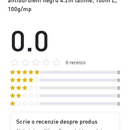
antiburuieni negru 4.2m latime, 100m L,
100g/mp
0.0
0 recenzii
0
0
0
0
0
Scrie o recenzie despre produs