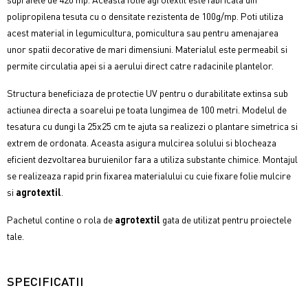
polipropilena tesuta cu o densitate rezistenta de 100g/mp. Poti utiliza
acest material in legumicultura, pomicultura sau pentru amenajarea
unor spatii decorative de mari dimensiuni. Materialul este permeabil si
permite circulatia apei si a aerului direct catre radacinile plantelor.
Structura beneficiaza de protectie UV pentru o durabilitate extinsa sub
actiunea directa a soarelui pe toata lungimea de 100 metri. Modelul de
tesatura cu dungi la 25x25 cm te ajuta sa realizezi o plantare simetrica si
extrem de ordonata. Aceasta asigura mulcirea solului si blocheaza
eficient dezvoltarea buruienilor fara a utiliza substante chimice. Montajul
se realizeaza rapid prin fixarea materialului cu cuie fixare folie mulcire
si
agrotextil
.
Pachetul contine o rola de
agrotextil
gata de utilizat pentru proiectele
tale.
SPECIFICATII