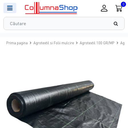
0
Prima pagina
Agrotextil si Folii mulcire
Agrotextil 100 GR/MP
Agro