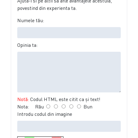
Ajuta-i si pe altii sa afle avantajele acestuia,
povestind din experienta ta.
Numele tău:
Opinia ta:
Notă:
Codul HTML este citit ca şi text!
Nota:
Rău
Bun
Introdu codul din imagine