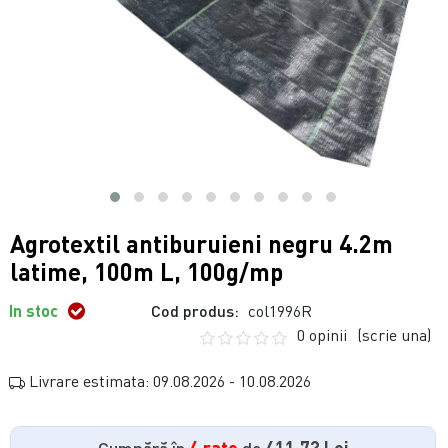
Agrotextil antiburuieni negru 4.2m
latime, 100m L, 100g/mp
In stoc
Cod produs:
col1996R
0 opinii
(scrie una)
Livrare estimata: 09.08.2026 - 10.08.2026
Cumpără în
4 rate
de
411.73 Lei