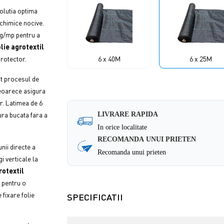
olutia optima
 chimice nocive.
90g/mp pentru a
lie agrotextil
protector.
6 x 40M
6 x 25M
nt procesul de
eoarece asigura
r. Latimea de 6
ura bucata fara a
LIVRARE RAPIDA
In orice localitate
RECOMANDA UNUI PRIETEN
nii directe a
Recomanda unui prieten
i verticale la
rotextil
 pentru o
 fixare folie
SPECIFICATII