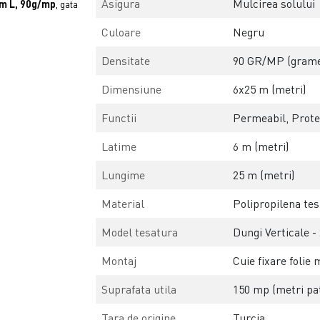
Asigura
Mulcirea solului
5m L, 90g/mp
, gata
Culoare
Negru
Densitate
90 GR/MP (grame
Dimensiune
6x25 m (metri)
Functii
Permeabil, Prote
Latime
6 m (metri)
Lungime
25 m (metri)
Material
Polipropilena te
Model tesatura
Dungi Verticale -
Montaj
Cuie fixare folie 
Suprafata utila
150 mp (metri pat
Tara de origine
Turcia