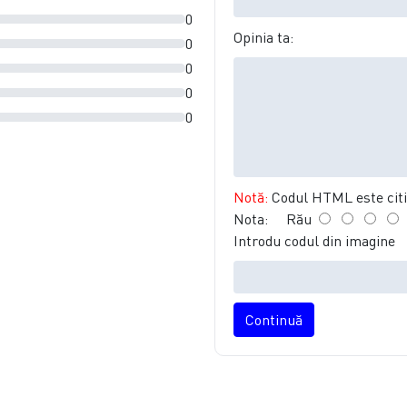
0
Opinia ta:
0
0
0
0
Notă:
Codul HTML este citit
Nota:
Rău
Introdu codul din imagine
Continuă