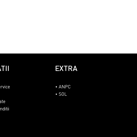
TII
EXTRA
ervice
ANPC
SOL
ate
ditii