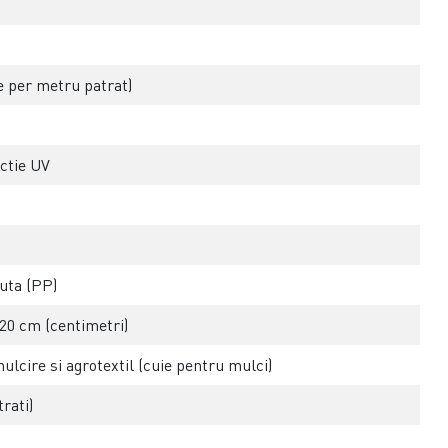
 per metru patrat)
ctie UV
suta (PP)
 20 cm (centimetri)
mulcire si agrotextil (cuie pentru mulci)
rati)