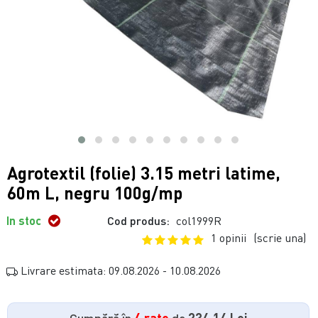
Agrotextil (folie) 3.15 metri latime,
60m L, negru 100g/mp
In stoc
Cod produs:
col1999R
1 opinii
(scrie una)
Livrare estimata: 09.08.2026 - 10.08.2026
Cumpără în
4 rate
de
234.14 Lei