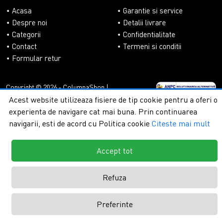
Acasa
Garantie si service
Despre noi
Detalii livrare
Categorii
Confidentialitate
Contact
Termeni si conditii
Formular retur
Copyright © 2026 - ColumnaShop |
Toate drepturile rezervate.
Creare
Acest website utilizeaza fisiere de tip cookie pentru a oferi o
magazine online by ITeXclusiv.ro
experienta de navigare cat mai buna. Prin continuarea
navigarii, esti de acord cu Politica cookie
Citeste mai mult
Accept tot
Refuza
Preferinte