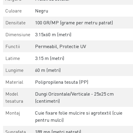
Culoare
Negru
Densitate
100 GR/MP (grame per metru patrat)
Dimensiune
3.15x60 m (metri)
Functii
Permeabil, Protectie UV
Latime
3.15 m (metri)
Lungime
60 m (metri)
Material
Polipropilena tesuta (PP)
Model
Dungi Orizontale/Verticale - 25x25 cm
tesatura
(centimetri)
Montaj
Cuie fixare folie mulcire si agrotextil (cuie
pentru mulci)
Suprafata
189 mp (metri patrati)