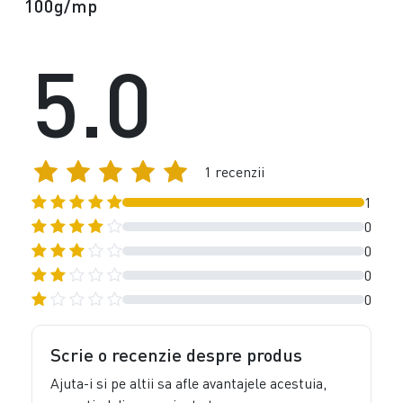
100g/mp
5.0
1 recenzii
1
0
0
0
0
Scrie o recenzie despre produs
Ajuta-i si pe altii sa afle avantajele acestuia,