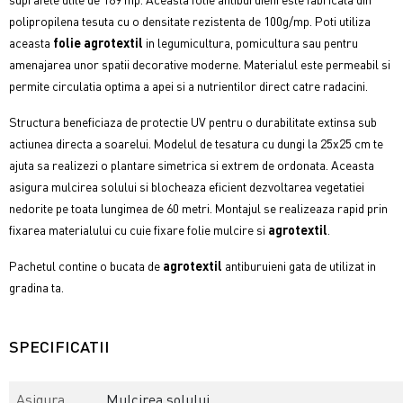
polipropilena tesuta cu o densitate rezistenta de 100g/mp. Poti utiliza
aceasta
folie agrotextil
in legumicultura, pomicultura sau pentru
amenajarea unor spatii decorative moderne. Materialul este permeabil si
permite circulatia optima a apei si a nutrientilor direct catre radacini.
Structura beneficiaza de protectie UV pentru o durabilitate extinsa sub
actiunea directa a soarelui. Modelul de tesatura cu dungi la 25x25 cm te
ajuta sa realizezi o plantare simetrica si extrem de ordonata. Aceasta
asigura mulcirea solului si blocheaza eficient dezvoltarea vegetatiei
nedorite pe toata lungimea de 60 metri. Montajul se realizeaza rapid prin
fixarea materialului cu cuie fixare folie mulcire si
agrotextil
.
Pachetul contine o bucata de
agrotextil
antiburuieni gata de utilizat in
gradina ta.
SPECIFICATII
Asigura
Mulcirea solului