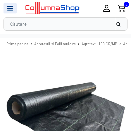
0
Prima pagina
Agrotextil si Folii mulcire
Agrotextil 100 GR/MP
Agro