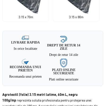
3.15 x 70m
3.15 x 80m
LIVRARE RAPIDA
DREPT DE RETUR 14
In orice localitate
ZILE
Drept de retur 14 zile
RECOMANDA UNUI
PLATI ONLINE
PRIETEN
SECURIZATE
Recomanda unui prieten
Plati online securizate
Agrotextil (folie) 3.15 metri latime, 60m L, negru
100g/mp
reprezinta solutia profesionala pentru protejarea unei
suprafete utile de 189 mp. Aceasta folie antiburuieni este fabricata din