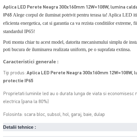
Aplica LED Perete Neagra 300x160mm 12W=108W, lumina calda,
IP65
Alege corpul de iluminat potrivit pentru terasa ta! Aplica LED iti
eficienta energetica, cat si garantia ca va rezista conditiilor extreme, fi
standardul IP65!
Poti monta chiar tu acest model, datorita mecanismului simplu de instal
poti bucura de iluminarea realizata uniform, pe o suprafata extinsa.
Caracteristici generale :
Tip produs:
Aplica LED Perete Neagra 300x160mm 12W=108W, lu
protectie IP65
Proprietati:luminile led au o durata lunga de viata si economisesc
electrica (pana la 80%)
Folosinta: scara bloc, subsol, hol, garaj, baie, dulap
Detalii tehnice :