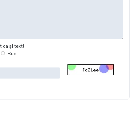
 ca şi text!
Bun