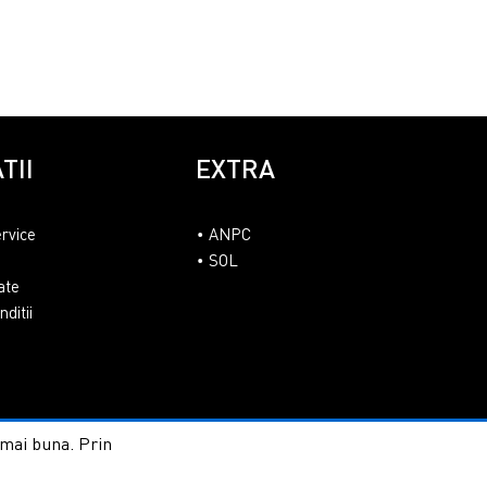
TII
EXTRA
ervice
ANPC
SOL
ate
ditii
t mai buna. Prin