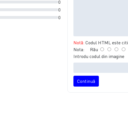
0
0
0
Notă:
Codul HTML este citit
Nota:
Rău
Introdu codul din imagine
Continuă