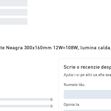
erete Neagra 300x160mm 12W=108W, lumina calda, 
Scrie o recenzie des
Ajuta-i si pe altii sa afle a
Numele tău:
0
Opinia ta:
0