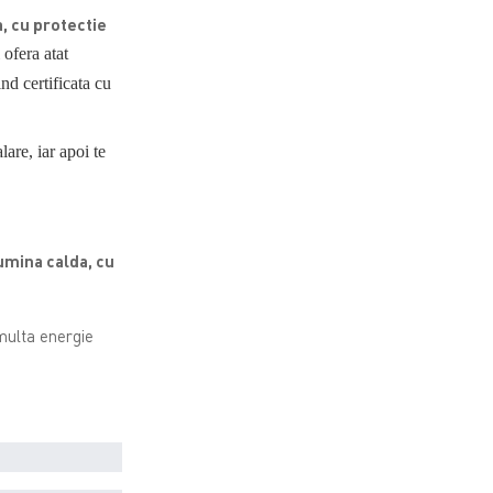
 cu protectie
 ofera atat
ind certificata cu
are, iar apoi te
mina calda, cu
 multa energie