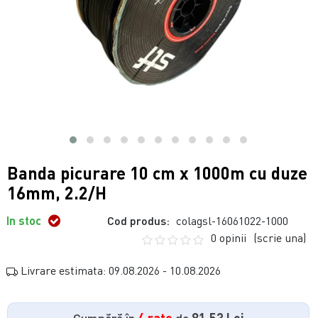
Banda picurare 10 cm x 1000m cu duze
16mm, 2.2/H
In stoc
Cod produs:
colagsl-16061022-1000
0 opinii
(scrie una)
Livrare estimata: 09.08.2026 - 10.08.2026
Cumpără în
4 rate
de
81.53 Lei