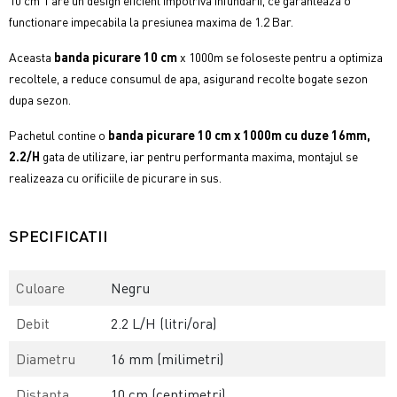
10 cm 1 are un design eficient impotriva infundarii, ce garanteaza o
functionare impecabila la presiunea maxima de 1.2 Bar.
Aceasta
banda picurare 10 cm
x 1000m se foloseste pentru a optimiza
recoltele, a reduce consumul de apa, asigurand recolte bogate sezon
dupa sezon.
Pachetul contine o
banda picurare 10 cm x 1000m cu duze 16mm,
2.2/H
gata de utilizare, iar pentru performanta maxima, montajul se
realizeaza cu orificiile de picurare in sus.
SPECIFICATII
Culoare
Negru
Debit
2.2 L/H (litri/ora)
Diametru
16 mm (milimetri)
Distanta
10 cm (centimetri)