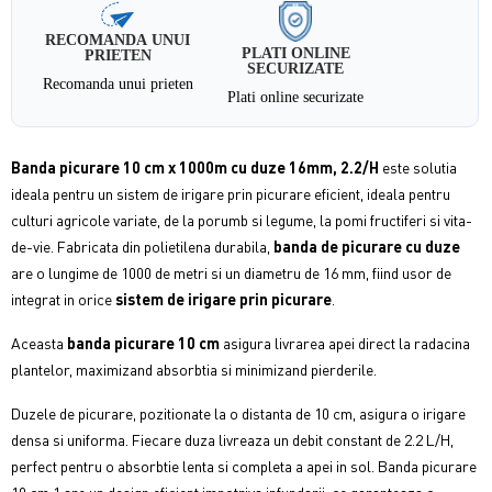
RECOMANDA UNUI
PLATI ONLINE
PRIETEN
SECURIZATE
Recomanda unui prieten
Plati online securizate
Banda picurare 10 cm x 1000m cu duze 16mm, 2.2/H
este solutia
ideala pentru un sistem de irigare prin picurare eficient, ideala pentru
culturi agricole variate, de la porumb si legume, la pomi fructiferi si vita-
de-vie. Fabricata din polietilena durabila,
banda de picurare cu duze
are o lungime de 1000 de metri si un diametru de 16 mm, fiind usor de
integrat in orice
sistem de irigare prin
picurare
.
Aceasta
banda picurare 10 cm
asigura livrarea apei direct la radacina
plantelor, maximizand absorbtia si minimizand pierderile.
Duzele de picurare, pozitionate la o distanta de 10 cm, asigura o irigare
densa si uniforma. Fiecare duza livreaza un debit constant de 2.2 L/H,
perfect pentru o absorbtie lenta si completa a apei in sol. Banda picurare