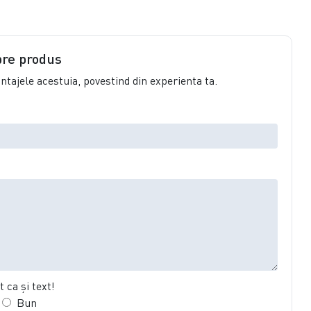
pre produs
vantajele acestuia, povestind din experienta ta.
 ca şi text!
Bun