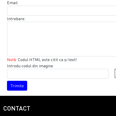
Email
Intrebare:
Notă:
Codul HTML este citit ca şi text!
Introdu codul din imagine
Trimite
CONTACT