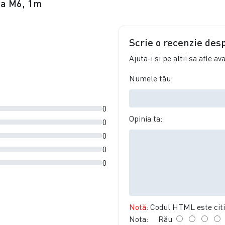
ija M6, 1m
Scrie o recenzie des
Ajuta-i si pe altii sa afle a
Numele tău:
0
Opinia ta:
0
0
0
0
Notă:
Codul HTML este citit
Nota:
Rău