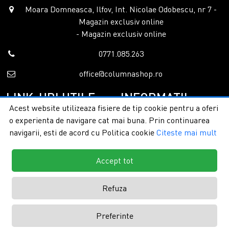
Moara Domneasca, Ilfov, Int. Nicolae Odobescu, nr 7 -
Magazin exclusiv online
- Magazin exclusiv online
0771.085.263
office@columnashop.ro
LINK-URI UTILE
INFORMATII
Acest website utilizeaza fisiere de tip cookie pentru a oferi
o experienta de navigare cat mai buna. Prin continuarea
Acasa
Garantie si service
navigarii, esti de acord cu Politica cookie
Citeste mai mult
Despre noi
Detalii livrare
Categorii
Confidentialitate
Contact
Termeni si conditii
Accept tot
Formular retur
Refuza
Copyright © 2026 - ColumnaShop |
Toate drepturile rezervate.
Creare
Preferinte
magazine online by ITeXclusiv.ro