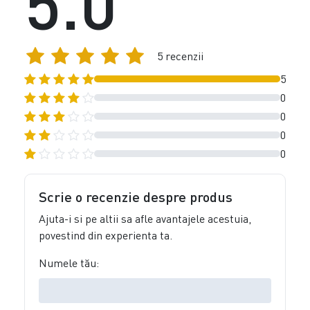
5.0
5 recenzii
5
0
0
0
0
Scrie o recenzie despre produs
Ajuta-i si pe altii sa afle avantajele acestuia,
povestind din experienta ta.
Numele tău: