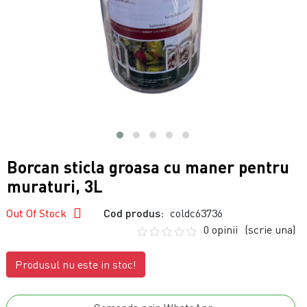
Borcan sticla groasa cu maner pentru
muraturi, 3L
Out Of Stock
Cod produs:
coldc63736
0 opinii
(scrie una)
Produsul nu este in stoc!