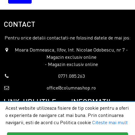
CONTACT
Pentru orice detalii contactati-ne folosind datele de mai jos:
Moara Domneasca, Ilfov, Int. Nicolae Odobescu, nr 7 -
Magazin exclusiv online
- Magazin exclusiv online
0771.085.263
office@columnashop.ro
LINK-URI UTILE
INFORMATII
Acest website utilizeaza fisiere de tip cookie pentru a oferi
o experienta de navigare cat mai buna. Prin continuarea
Acasa
Garantie si service
navigarii, esti de acord cu Politica cookie
Citeste mai mult
Despre noi
Detalii livrare
Categorii
Confidentialitate