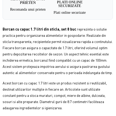
PLATI ONLINE
PRIETEN
SECURIZATE
Recomanda unui prieten
Plati online securizate
Borcan cu capac 1.7 litri din sticla, set 8 buc
reprezinta o solutie
practica pentru organizarea alimentelor in gospodarie. Realizate din
sticla transparenta, recipientele permit vizualizarea rapida a continutului.
Fiecare borcan asigura o capacitate de 1.7 litri, oferind volumul optim
pentru depozitarea recoltelor de sezon. Un aspect tehnic esential este
inchiderea ermetica, borcanul fiind compatibil cu un capac de 100mm.
Acest sistem protejeaza impotriva aerului si asigura pastrarea gustului
autentic al alimentelor conservate pentru o perioada indelungata de timp.
Acest borcan cu capac 1.7 litri este un produs rezistent si reutilizabil,
destinat utilizarilor multiple in fiecare an. Articolele sunt utilizate
constant pentru a stoca muraturi, compot, miere de albine, dulceata,
sosuri si alte preparate. Diametrul gurii de 8.7 centimetri faciliteaza
adaugarea ingredientelor si igienizarea.