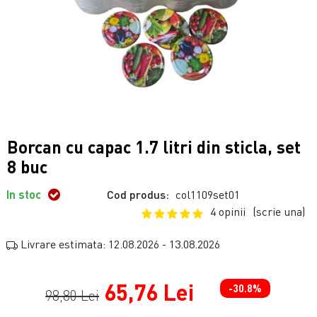
Borcan cu capac 1.7 litri din sticla, set
8 buc
In stoc
Cod produs:
col1109set01
4 opinii
(scrie una)
Livrare estimata: 12.08.2026 - 13.08.2026
65,76 Lei
-30.8%
98,80 Lei