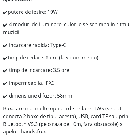
✔️
putere de iesire: 10W
4 moduri de iluminare, culorile se schimba in ritmul
✔️
muzicii
✔️
incarcare rapida: Type-C
✔️timp de redare: 8 ore (la volum mediu)
timp de incarcare: 3.5 ore
✔️
impermeabila, IPX6
✔️
dimensiune difuzor: 58mm
✔️
Boxa are mai multe optiuni de redare: TWS (se pot
conecta 2 boxe de tipul acesta), USB, card TF sau
prin
Bluetooth V5.3 (pe o raza de 10m, fara obstacole) si
apeluri hands-free.