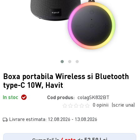
Boxa portabila Wireless si Bluetooth
type-C 10W, Havit
In stoc
Cod produs:
colagSK832BT
0 opinii
(scrie una)
Livrare estimata: 12.08.2026 - 13.08.2026
Cumpără în
4 rate
de
52.59 Lei