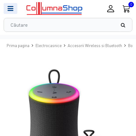
0
Prima pagina
Electrocasnice
Accesorii Wireless si Bluetooth
Boxe