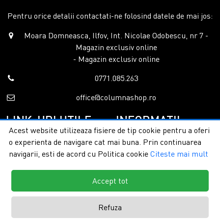
Pentru orice detalii contactati-ne folosind datele de mai jos:
Moara Domneasca, Ilfov, Int. Nicolae Odobescu, nr 7 -
Magazin exclusiv online
- Magazin exclusiv online
0771.085.263
office@columnashop.ro
LINK-URI UTILE
INFORMATII
Acest website utilizeaza fisiere de tip cookie pentru a oferi
o experienta de navigare cat mai buna. Prin continuarea
Acasa
Garantie si service
navigarii, esti de acord cu Politica cookie
Citeste mai mult
Despre noi
Detalii livrare
Categorii
Confidentialitate
Contact
Termeni si conditii
Accept tot
Formular retur
Refuza
Copyright © 2026 - ColumnaShop |