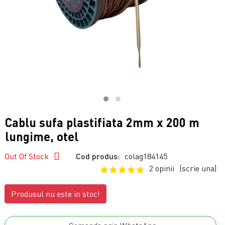
Cablu sufa plastifiata 2mm x 200 m
lungime, otel
Out Of Stock
Cod produs:
colag184145
2 opinii
(scrie una)
Produsul nu este in stoc!