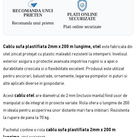
RECOMANDA UNUI
PLATI ONLINE
PRIETEN
SECURIZATE
Recomanda unui prieten
Plati online securizate
Cablu sufa plastifiata 2mm x 200 m lungime, otel
este fabricata din
otel zincat protejat cu plastic maleabil rezistent la intemperii. Invelisul
exterior asigura o protectie avansata impotriva ruginii si a apei o
durabilitate crescuta si o flexibilitate excelent. Produsul este utilizat
pentru ancorari, balustrade, ornamente, legarea pompelor in puturi si
alte aplicatii diverse in gospodarie.
Acest
cablu otel
are diametrul de 2 mm (inclusiv manta) fiind usor de
manipulat si de integrat in proiecte variate. Rola ofera o lungime de 200
m ideala pentru acoperirea unor distante mari fara imbinari. Rezistenta
la rupere de pana la 70 kg.
Pachetul contine o rola
cablu sufa plastifiata 2mm x 200 m
lungime
, otel rezistent.