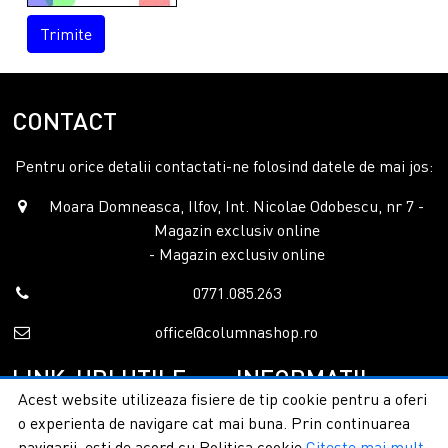
Trimite
CONTACT
Pentru orice detalii contactati-ne folosind datele de mai jos:
Moara Domneasca, Ilfov, Int. Nicolae Odobescu, nr 7 -
Magazin exclusiv online
- Magazin exclusiv online
0771.085.263
office@columnashop.ro
LINK-URI UTILE
INFORMATII
Acest website utilizeaza fisiere de tip cookie pentru a oferi
o experienta de navigare cat mai buna. Prin continuarea
Acasa
Garantie si service
navigarii, esti de acord cu Politica cookie
Citeste mai mult
Despre noi
Detalii livrare