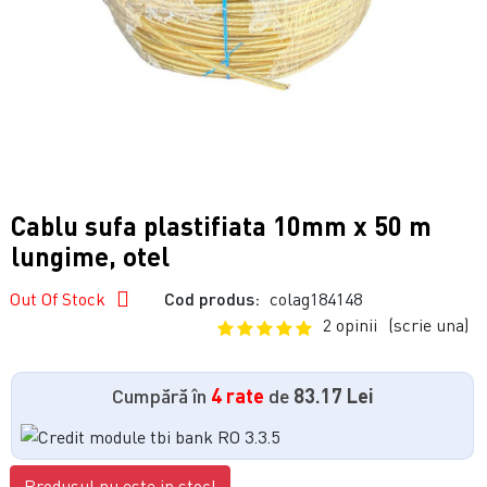
Cablu sufa plastifiata 10mm x 50 m
lungime, otel
Out Of Stock
Cod produs:
colag184148
2 opinii
(scrie una)
Cumpără în
4 rate
de
83.17 Lei
Produsul nu este in stoc!