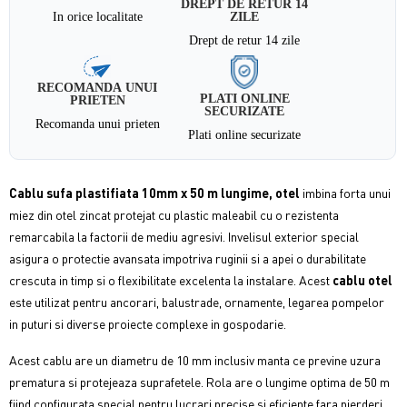
DREPT DE RETUR 14
In orice localitate
ZILE
Drept de retur 14 zile
RECOMANDA UNUI
PLATI ONLINE
PRIETEN
SECURIZATE
Recomanda unui prieten
Plati online securizate
Cablu sufa plastifiata 10mm x 50 m lungime, otel
imbina forta unui
miez din otel zincat protejat cu plastic maleabil cu o rezistenta
remarcabila la factorii de mediu agresivi. Invelisul exterior special
asigura o protectie avansata impotriva ruginii si a apei o durabilitate
crescuta in timp si o flexibilitate excelenta la instalare. Acest
cablu otel
este utilizat pentru ancorari, balustrade, ornamente, legarea pompelor
in puturi si diverse proiecte complexe in gospodarie.
Acest cablu are un diametru de 10 mm inclusiv manta ce previne uzura
prematura si protejeaza suprafetele. Rola are o lungime optima de 50 m
fiind configurata special pentru lucrari precise si eficiente fara pierderi