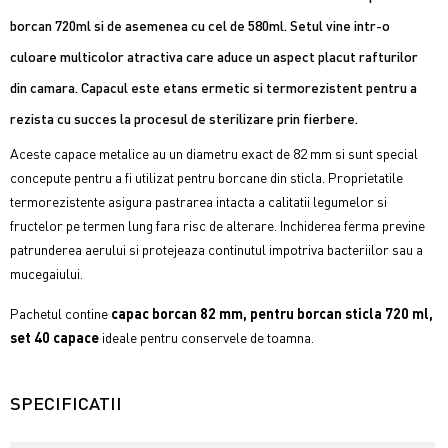
borcan 720ml si de asemenea cu cel de 580ml. Setul vine intr-o
culoare multicolor atractiva care aduce un aspect placut rafturilor
din camara. Capacul este etans ermetic si termorezistent pentru a
rezista cu succes la procesul de sterilizare prin fierbere.
Aceste capace metalice au un diametru exact de 82 mm si sunt special
concepute pentru a fi utilizat pentru borcane din sticla. Proprietatile
termorezistente asigura pastrarea intacta a calitatii legumelor si
fructelor pe termen lung fara risc de alterare. Inchiderea ferma previne
patrunderea aerului si protejeaza continutul impotriva bacteriilor sau a
mucegaiului.
Pachetul contine
capac borcan 82 mm, pentru borcan sticla 720 ml,
set 40 capace
ideale pentru conservele de toamna.
SPECIFICATII