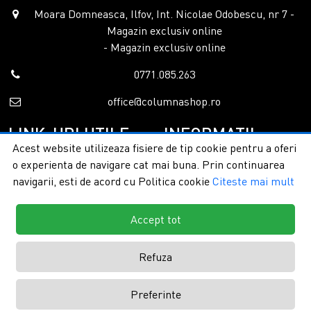
Moara Domneasca, Ilfov, Int. Nicolae Odobescu, nr 7 -
Magazin exclusiv online
- Magazin exclusiv online
0771.085.263
office@columnashop.ro
LINK-URI UTILE
INFORMATII
Acest website utilizeaza fisiere de tip cookie pentru a oferi
o experienta de navigare cat mai buna. Prin continuarea
Acasa
Garantie si service
navigarii, esti de acord cu Politica cookie
Citeste mai mult
Despre noi
Detalii livrare
Categorii
Confidentialitate
Contact
Termeni si conditii
Accept tot
Formular retur
Refuza
Copyright © 2026 - ColumnaShop |
Toate drepturile rezervate.
Creare
Preferinte
magazine online by ITeXclusiv.ro