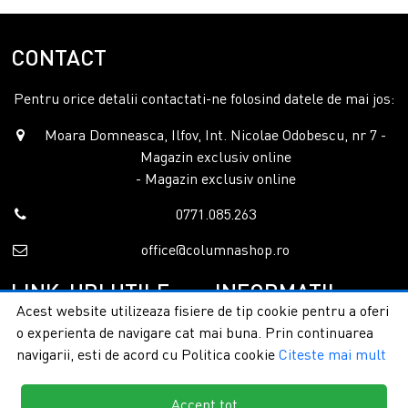
CONTACT
Pentru orice detalii contactati-ne folosind datele de mai jos:
Moara Domneasca, Ilfov, Int. Nicolae Odobescu, nr 7 -
Magazin exclusiv online
- Magazin exclusiv online
0771.085.263
office@columnashop.ro
LINK-URI UTILE
INFORMATII
Acest website utilizeaza fisiere de tip cookie pentru a oferi
o experienta de navigare cat mai buna. Prin continuarea
Acasa
Garantie si service
navigarii, esti de acord cu Politica cookie
Citeste mai mult
Despre noi
Detalii livrare
Categorii
Confidentialitate
Contact
Termeni si conditii
Accept tot