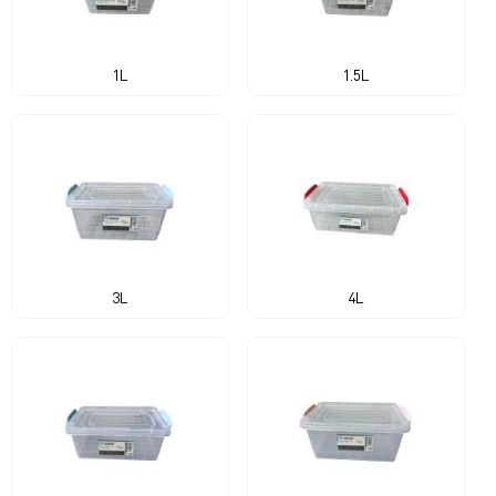
1L
1.5L
3L
4L