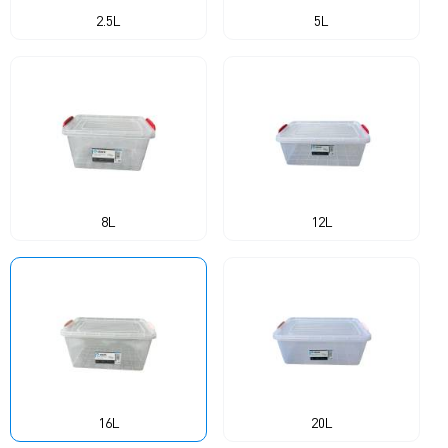
2.5L
5L
8L
12L
16L
20L