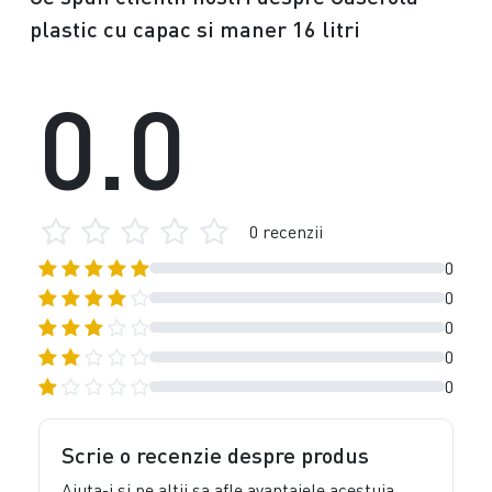
plastic cu capac si maner 16 litri
0.0
0 recenzii
0
0
0
0
0
Scrie o recenzie despre produs
Ajuta-i si pe altii sa afle avantajele acestuia,