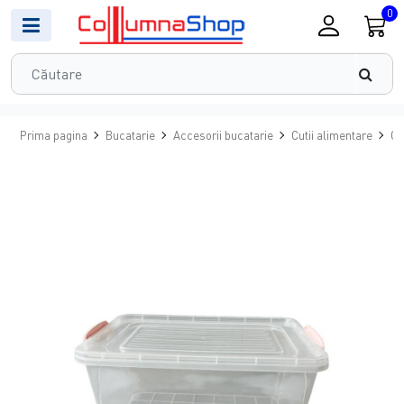
0
Prima pagina
Bucatarie
Accesorii bucatarie
Cutii alimentare
Ca