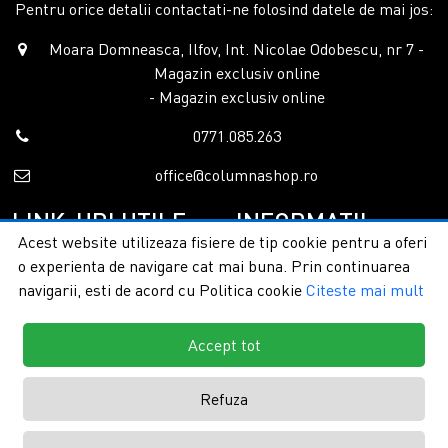
Pentru orice detalii contactati-ne folosind datele de mai jos:
Moara Domneasca, Ilfov, Int. Nicolae Odobescu, nr 7 -
Magazin exclusiv online
- Magazin exclusiv online
0771.085.263
office@columnashop.ro
LINK-URI UTILE
INFORMATII
Acest website utilizeaza fisiere de tip cookie pentru a oferi
o experienta de navigare cat mai buna. Prin continuarea
Acasa
Garantie si service
navigarii, esti de acord cu Politica cookie
Citeste mai mult
Despre noi
Detalii livrare
Categorii
Confidentialitate
Contact
Termeni si conditii
Accept tot
Formular retur
Refuza
Copyright © 2026 - ColumnaShop |
Toate drepturile rezervate.
Creare