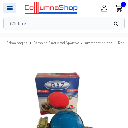
0
Prima pagina
Camping / Activitati Sportive
Arzatoare pe gaz
Regula