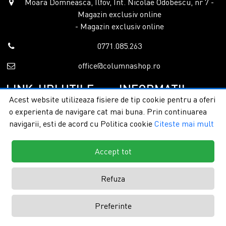
Moara Domneasca, Ilfov, Int. Nicolae Odobescu, nr 7 -
Magazin exclusiv online
- Magazin exclusiv online
0771.085.263
office@columnashop.ro
LINK-URI UTILE
INFORMATII
Acest website utilizeaza fisiere de tip cookie pentru a oferi
o experienta de navigare cat mai buna. Prin continuarea
Acasa
Garantie si service
navigarii, esti de acord cu Politica cookie
Citeste mai mult
Despre noi
Detalii livrare
Categorii
Confidentialitate
Contact
Termeni si conditii
Accept tot
Formular retur
Refuza
Copyright © 2026 - ColumnaShop |
Toate drepturile rezervate.
Creare
Preferinte
magazine online by ITeXclusiv.ro