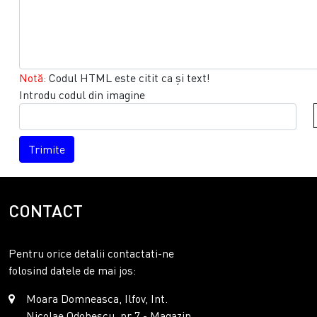
Notă:
Codul HTML este citit ca şi text!
Introdu codul din imagine
Trimite
CONTACT
Pentru orice detalii contactati-ne
folosind datele de mai jos:
Moara Domneasca, Ilfov, Int.
Nicolae Odobescu, nr 7 - Magazin