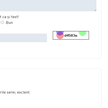
 ca şi text!
Bun
ile serei, exclent.