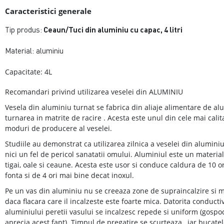
Caracteristici generale
Tip produs:
Ceaun/Tuci din aluminiu cu capac, 4 litri
Material: aluminiu
Capacitate: 4L
Recomandari privind utilizarea veselei din ALUMINIU
Vesela din aluminiu turnat se fabrica din aliaje alimentare de al
turnarea in matrite de racire . Acesta este unul din cele mai calit
moduri de producere al veselei.
Studiile au demonstrat ca utilizarea zilnica a veselei din alumin
nici un fel de pericol sanatatii omului. Aluminiul este un materia
tigai, oale si ceaune. Acesta este usor si conduce caldura de 10 o
fonta si de 4 ori mai bine decat inoxul.
Pe un vas din aluminiu nu se creeaza zone de supraincalzire si m
daca flacara care il incalzeste este foarte mica. Datorita conductivi
aluminiului peretii vasului se incalzesc repede si uniform (gospo
aprecia acest fapt). Timpul de pregatire se scurteaza , iar bucate