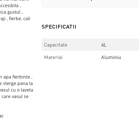
ccesibila ,
ica gustul ,
i , fierbe, cali
SPECIFICATII
Capacitate
4L
Material
Aluminiu
 apa fierbinte ,
se sterge pana la
vasul cu o laveta
a care vasul se
ei