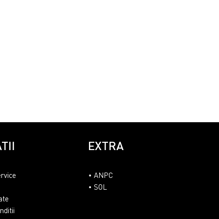
TII
EXTRA
ervice
ANPC
SOL
ate
ditii