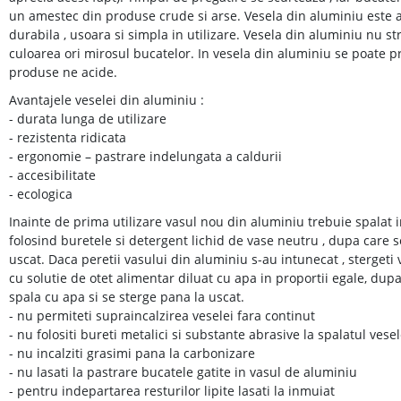
un amestec din produse crude si arse. Vesela din aluminiu este a
durabila , usoara si simpla in utilizare. Vesela din aluminiu nu str
culoarea ori mirosul bucatelor. In vesela din aluminiu se poate praj
produse ne acide.
Avantajele veselei din aluminiu :
- durata lunga de utilizare
- rezistenta ridicata
- ergonomie – pastrare indelungata a caldurii
- accesibilitate
- ecologica
Inainte de prima utilizare vasul nou din aluminiu trebuie spalat in
folosind buretele si detergent lichid de vase neutru , dupa care 
uscat. Daca peretii vasului din aluminiu s-au intunecat , stergeti 
cu solutie de otet alimentar diluat cu apa in proportii egale, dup
spala cu apa si se sterge pana la uscat.
- nu permiteti supraincalzirea veselei fara continut
- nu folositi bureti metalici si substante abrasive la spalatul vesel
- nu incalziti grasimi pana la carbonizare
- nu lasati la pastrare bucatele gatite in vasul de aluminiu
- pentru indepartarea resturilor lipite lasati la inmuiat