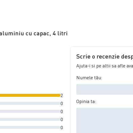
aluminiu cu capac, 4 litri
Scrie o recenzie des
Ajuta-i si pe altii sa afle a
Numele tău:
2
Opinia ta:
0
0
0
0