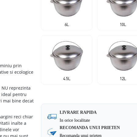
6L
10L
uminiu prin
ative si ecologice
4.5L
12L
iu NU reprezinta
l ideal pentru
ri mai bine decat
LIVRARE RAPIDA
argini reci chiar
In orice localitate
tatii inalte a
RECOMANDA UNUI PRIETEN
dinele vor
le nu mai sunt
Recomanda unui prieten