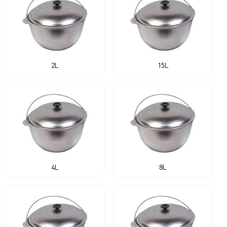
2L
15L
4L
8L