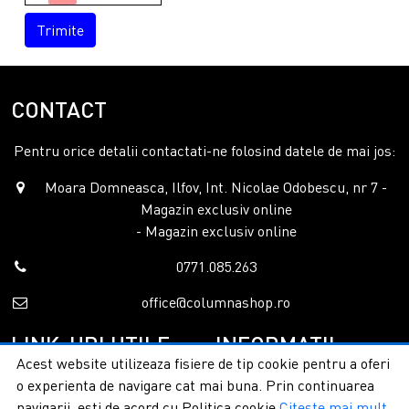
Trimite
CONTACT
Pentru orice detalii contactati-ne folosind datele de mai jos:
Moara Domneasca, Ilfov, Int. Nicolae Odobescu, nr 7 -
Magazin exclusiv online
- Magazin exclusiv online
0771.085.263
office@columnashop.ro
LINK-URI UTILE
INFORMATII
Acest website utilizeaza fisiere de tip cookie pentru a oferi
o experienta de navigare cat mai buna. Prin continuarea
Acasa
Garantie si service
navigarii, esti de acord cu Politica cookie
Citeste mai mult
Despre noi
Detalii livrare