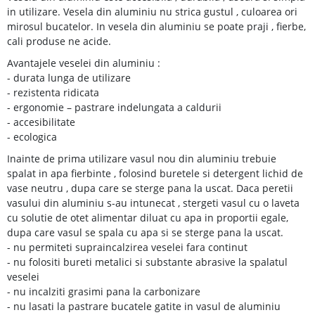
in utilizare. Vesela din aluminiu nu strica gustul , culoarea ori
mirosul bucatelor. In vesela din aluminiu se poate praji , fierbe,
cali produse ne acide.
Avantajele veselei din aluminiu :
- durata lunga de utilizare
- rezistenta ridicata
- ergonomie – pastrare indelungata a caldurii
- accesibilitate
- ecologica
Inainte de prima utilizare vasul nou din aluminiu trebuie
spalat in apa fierbinte , folosind buretele si detergent lichid de
vase neutru , dupa care se sterge pana la uscat. Daca peretii
vasului din aluminiu s-au intunecat , stergeti vasul cu o laveta
cu solutie de otet alimentar diluat cu apa in proportii egale,
dupa care vasul se spala cu apa si se sterge pana la uscat.
- nu permiteti supraincalzirea veselei fara continut
- nu folositi bureti metalici si substante abrasive la spalatul
veselei
- nu incalziti grasimi pana la carbonizare
- nu lasati la pastrare bucatele gatite in vasul de aluminiu