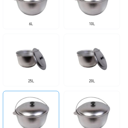
6L
10L
25L
20L