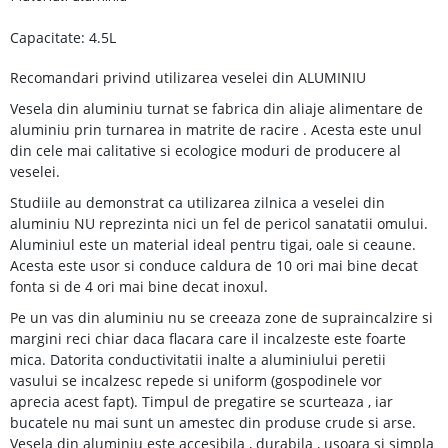
Capacitate: 4.5L
Recomandari privind utilizarea veselei din ALUMINIU
Vesela din aluminiu turnat se fabrica din aliaje alimentare de
aluminiu prin turnarea in matrite de racire . Acesta este unul
din cele mai calitative si ecologice moduri de producere al
veselei.
Studiile au demonstrat ca utilizarea zilnica a veselei din
aluminiu NU reprezinta nici un fel de pericol sanatatii omului.
Aluminiul este un material ideal pentru tigai, oale si ceaune.
Acesta este usor si conduce caldura de 10 ori mai bine decat
fonta si de 4 ori mai bine decat inoxul.
Pe un vas din aluminiu nu se creeaza zone de supraincalzire si
margini reci chiar daca flacara care il incalzeste este foarte
mica. Datorita conductivitatii inalte a aluminiului peretii
vasului se incalzesc repede si uniform (gospodinele vor
aprecia acest fapt). Timpul de pregatire se scurteaza , iar
bucatele nu mai sunt un amestec din produse crude si arse.
Vesela din aluminiu este accesibila , durabila , usoara si simpla