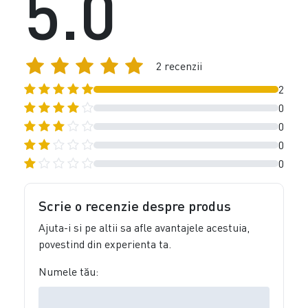
5.0
2 recenzii
2
0
0
0
0
Scrie o recenzie despre produs
Ajuta-i si pe altii sa afle avantajele acestuia,
povestind din experienta ta.
Numele tău: