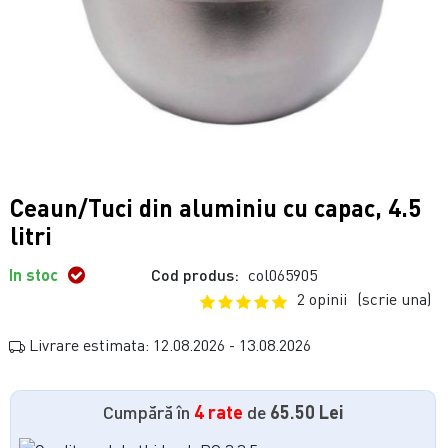
Ceaun/Tuci din aluminiu cu capac, 4.5
litri
In stoc
Cod produs:
col065905
2 opinii
(scrie una)
Livrare estimata: 12.08.2026 - 13.08.2026
Cumpără în
4 rate
de
65.50 Lei