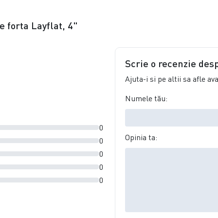
e forta Layflat, 4"
Scrie o recenzie des
Ajuta-i si pe altii sa afle a
Numele tău:
0
Opinia ta:
0
0
0
0