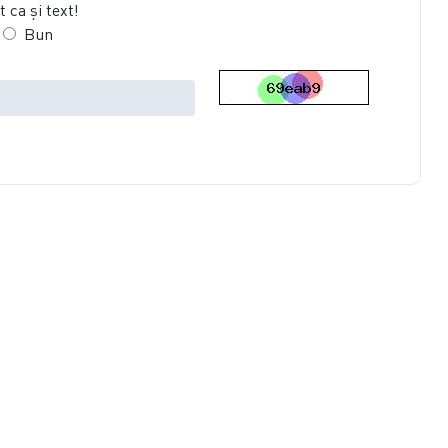
 ca şi text!
Bun