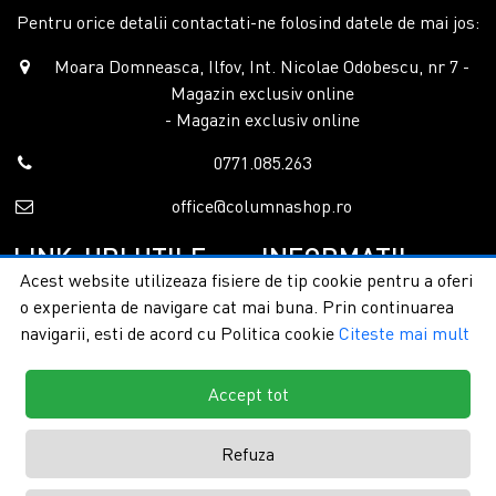
Pentru orice detalii contactati-ne folosind datele de mai jos:
Moara Domneasca, Ilfov, Int. Nicolae Odobescu, nr 7 -
Magazin exclusiv online
- Magazin exclusiv online
0771.085.263
office@columnashop.ro
LINK-URI UTILE
INFORMATII
Acest website utilizeaza fisiere de tip cookie pentru a oferi
o experienta de navigare cat mai buna. Prin continuarea
Acasa
Garantie si service
navigarii, esti de acord cu Politica cookie
Citeste mai mult
Despre noi
Detalii livrare
Categorii
Confidentialitate
Contact
Termeni si conditii
Accept tot
Formular retur
Refuza
Copyright © 2026 - ColumnaShop |