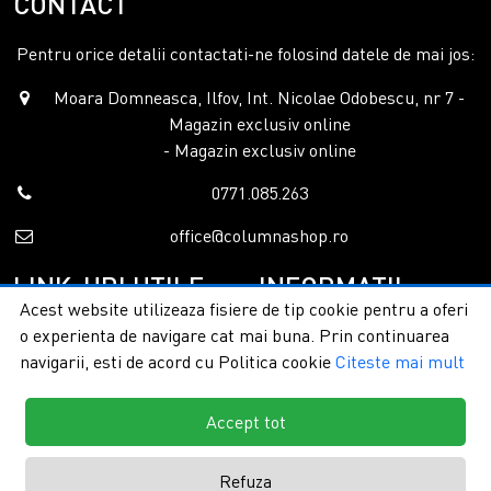
CONTACT
Pentru orice detalii contactati-ne folosind datele de mai jos:
Moara Domneasca, Ilfov, Int. Nicolae Odobescu, nr 7 -
Magazin exclusiv online
- Magazin exclusiv online
0771.085.263
office@columnashop.ro
LINK-URI UTILE
INFORMATII
Acest website utilizeaza fisiere de tip cookie pentru a oferi
o experienta de navigare cat mai buna. Prin continuarea
Acasa
Garantie si service
navigarii, esti de acord cu Politica cookie
Citeste mai mult
Despre noi
Detalii livrare
Categorii
Confidentialitate
Contact
Termeni si conditii
Accept tot
Formular retur
Refuza