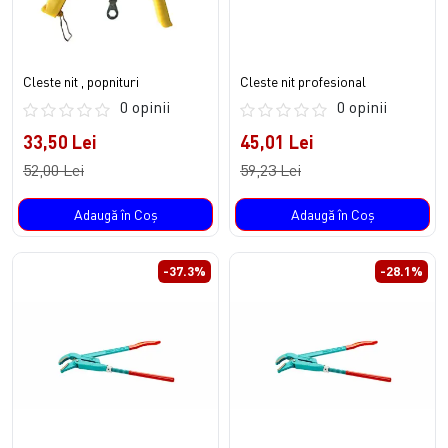
Cleste nit , popnituri
Cleste nit profesional
0 opinii
0 opinii
33,50 Lei
45,01 Lei
52,00 Lei
59,23 Lei
Adaugă în Coş
Adaugă în Coş
-37.3%
-28.1%