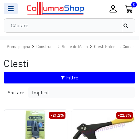
0
Prima pagina
Constructii
Scule de Mana
Clesti Patenti si Ciocane
Clesti
Filtre
Sortare
-21.2%
-22.9%