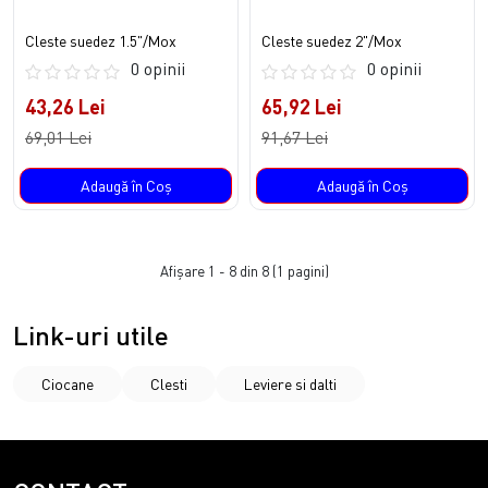
Cleste suedez 1.5"/Mox
Cleste suedez 2"/Mox
0 opinii
0 opinii
43,26 Lei
65,92 Lei
69,01 Lei
91,67 Lei
Adaugă în Coş
Adaugă în Coş
Afişare 1 - 8 din 8 (1 pagini)
Link-uri utile
Ciocane
Clesti
Leviere si dalti