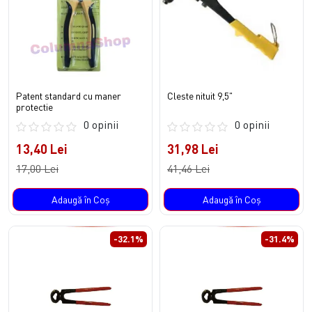
Patent standard cu maner
Cleste nituit 9,5"
protectie
0 opinii
0 opinii
13,40 Lei
31,98 Lei
17,00 Lei
41,46 Lei
Adaugă în Coş
Adaugă în Coş
-32.1%
-31.4%