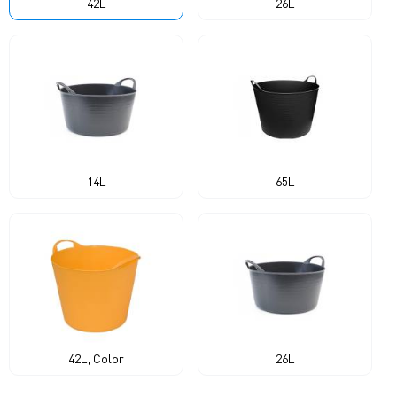
42L
26L
14L
65L
42L, Color
26L