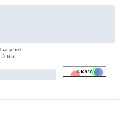
 ca şi text!
Bun