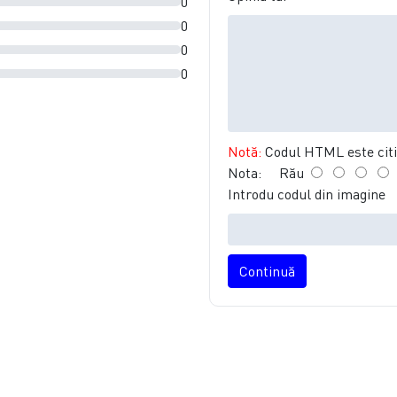
0
0
0
0
Notă:
Codul HTML este citit
Nota:
Rău
Introdu codul din imagine
Continuă