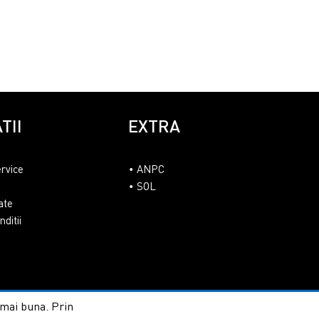
TII
EXTRA
ervice
ANPC
SOL
ate
ditii
t mai buna. Prin