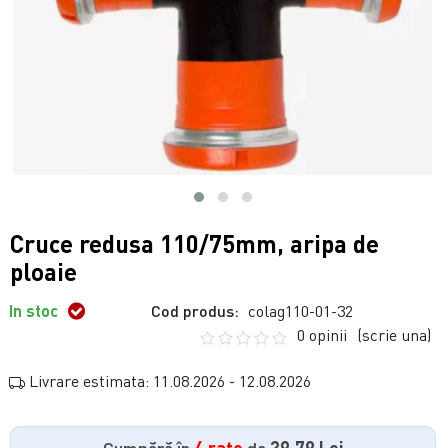
Cruce redusa 110/75mm, aripa de
ploaie
In stoc
Cod produs:
colag110-01-32
0 opinii
(scrie una)
Livrare estimata: 11.08.2026 - 12.08.2026
Cumpără în
4 rate
de
39.79 Lei