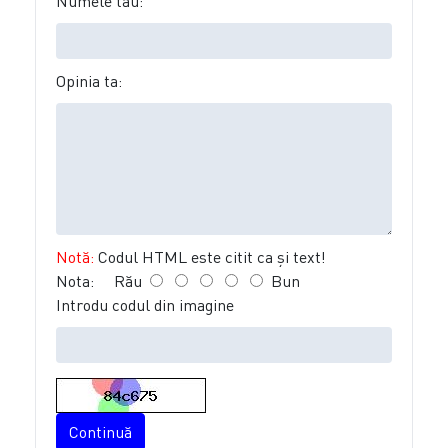
Numele tău:
Opinia ta:
Notă:
Codul HTML este citit ca şi text!
Nota:
Rău
Bun
Introdu codul din imagine
Continuă