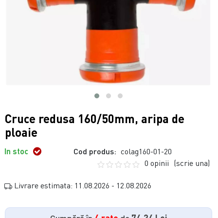
Cruce redusa 160/50mm, aripa de
ploaie
In stoc
Cod produs:
colag160-01-20
0 opinii
(scrie una)
Livrare estimata: 11.08.2026 - 12.08.2026
Cumpără în
4 rate
de
74.34 Lei