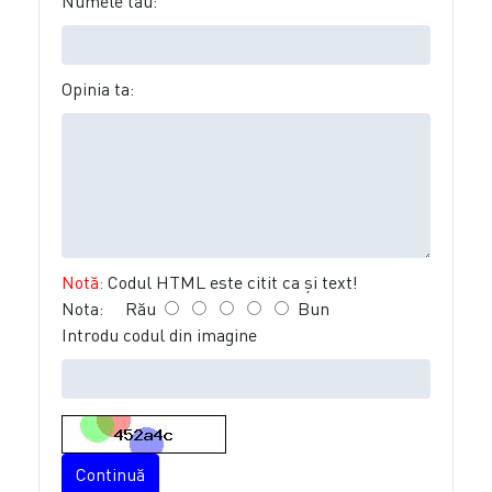
Numele tău:
Opinia ta:
Notă:
Codul HTML este citit ca şi text!
Nota:
Rău
Bun
Introdu codul din imagine
Continuă