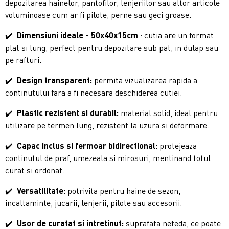
depozitarea hainelor, pantofilor, lenjeriilor sau altor articole
voluminoase cum ar fi pilote, perne sau geci groase.
✔️
Dimensiuni ideale - 50x40x15cm
: cutia are un format
plat si lung, perfect pentru depozitare sub pat, in dulap sau
pe rafturi.
✔️
Design transparent:
permita vizualizarea rapida a
continutului fara a fi necesara deschiderea cutiei.
✔️
Plastic rezistent si durabil:
material solid, ideal pentru
utilizare pe termen lung, rezistent la uzura si deformare.
✔️
Capac inclus si fermoar bidirectional:
protejeaza
continutul de praf, umezeala si mirosuri, mentinand totul
curat si ordonat.
✔️
Versatilitate:
potrivita pentru haine de sezon,
incaltaminte, jucarii, lenjerii, pilote sau accesorii.
✔️
Usor de curatat si intretinut:
suprafata neteda, ce poate