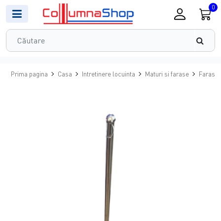
0
Prima pagina
Casa
Intretinere locuinta
Maturi si farase
Faras d