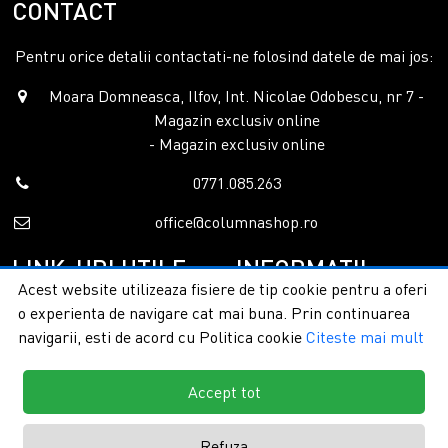
CONTACT
Pentru orice detalii contactati-ne folosind datele de mai jos:
Moara Domneasca, Ilfov, Int. Nicolae Odobescu, nr 7 -
Magazin exclusiv online
- Magazin exclusiv online
0771.085.263
office@columnashop.ro
LINK-URI UTILE
INFORMATII
Acest website utilizeaza fisiere de tip cookie pentru a oferi
o experienta de navigare cat mai buna. Prin continuarea
Acasa
Garantie si service
navigarii, esti de acord cu Politica cookie
Citeste mai mult
Despre noi
Detalii livrare
Categorii
Confidentialitate
Contact
Termeni si conditii
Accept tot
Formular retur
Refuza