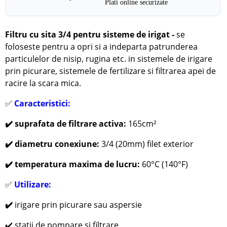
Plati online securizate
Filtru cu sita 3/4 pentru sisteme de irigat -
se
foloseste pentru a opri si a indeparta patrunderea
particulelor de nisip, rugina etc. in sistemele de irigare
prin picurare, sistemele de fertilizare si filtrarea apei de
racire la scara mica.
✅
Caracteristici:
✔️ suprafata de filtrare activa:
165cm
²
✔️ diametru conexiune:
3/4 (20mm) filet exterior
✔️ temperatura maxima de lucru:
60°C (140°F)
✅
Utilizare:
✔️
irigare prin picurare sau aspersie
✔️ statii de pompare si filtrare