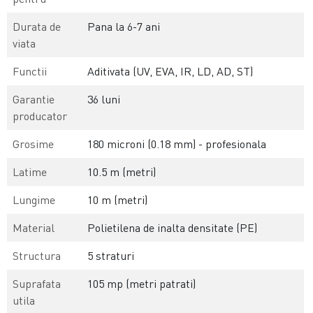
Durata de
Pana la 6-7 ani
viata
Functii
Aditivata (UV, EVA, IR, LD, AD, ST)
Garantie
36 luni
producator
Grosime
180 microni (0.18 mm) - profesionala
Latime
10.5 m (metri)
Lungime
10 m (metri)
Material
Polietilena de inalta densitate (PE)
Structura
5 straturi
Suprafata
105 mp (metri patrati)
utila