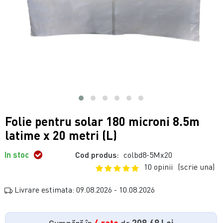
Folie pentru solar 180 microni 8.5m
latime x 20 metri (L)
In stoc
Cod produs:
colbd8-5Mx20
10 opinii
(scrie una)
Livrare estimata: 09.08.2026 - 10.08.2026
Cumpără în
4 rate
de
208.68 Lei