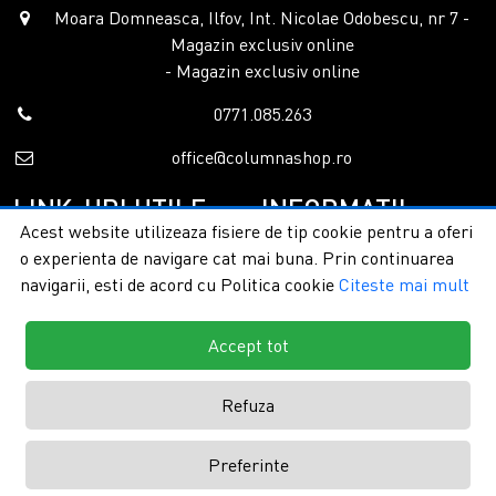
Moara Domneasca, Ilfov, Int. Nicolae Odobescu, nr 7 -
Magazin exclusiv online
- Magazin exclusiv online
0771.085.263
office@columnashop.ro
LINK-URI UTILE
INFORMATII
Acest website utilizeaza fisiere de tip cookie pentru a oferi
o experienta de navigare cat mai buna. Prin continuarea
Acasa
Garantie si service
navigarii, esti de acord cu Politica cookie
Citeste mai mult
Despre noi
Detalii livrare
Categorii
Confidentialitate
Contact
Termeni si conditii
Accept tot
Formular retur
Refuza
Copyright © 2026 - ColumnaShop |
Toate drepturile rezervate.
Creare
Preferinte
magazine online by ITeXclusiv.ro