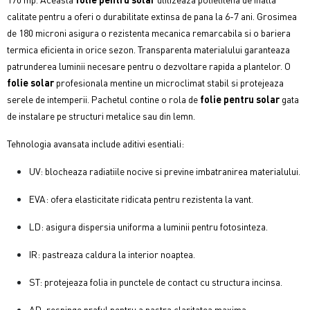
calitate pentru a oferi o durabilitate extinsa de pana la 6-7 ani. Grosimea
de 180 microni asigura o rezistenta mecanica remarcabila si o bariera
termica eficienta in orice sezon. Transparenta materialului garanteaza
patrunderea luminii necesare pentru o dezvoltare rapida a plantelor. O
folie solar
profesionala mentine un microclimat stabil si protejeaza
serele de intemperii. Pachetul contine o rola de
folie pentru solar
gata
de instalare pe structuri metalice sau din lemn.
Tehnologia avansata include aditivi esentiali:
UV: blocheaza radiatiile nocive si previne imbatranirea materialului.
EVA: ofera elasticitate ridicata pentru rezistenta la vant.
LD: asigura dispersia uniforma a luminii pentru fotosinteza.
IR: pastreaza caldura la interior noaptea.
ST: protejeaza folia in punctele de contact cu structura incinsa.
AD: respinge praful pentru a pastra claritatea maxima.