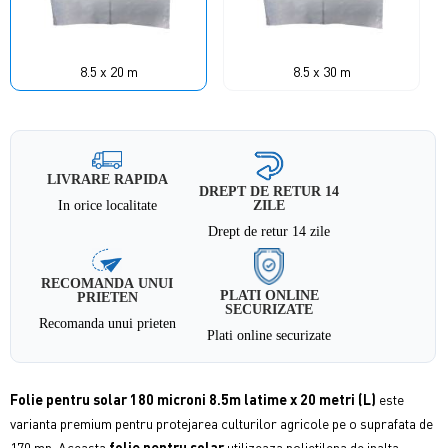
8.5 x 20 m
8.5 x 30 m
LIVRARE RAPIDA
DREPT DE RETUR 14
In orice localitate
ZILE
Drept de retur 14 zile
RECOMANDA UNUI
PLATI ONLINE
PRIETEN
SECURIZATE
Recomanda unui prieten
Plati online securizate
Folie pentru solar 180 microni 8.5m latime x 20 metri (L)
este
varianta premium pentru protejarea culturilor agricole pe o suprafata de
170 mp. Aceasta
folie pentru solar
utilizeaza polietilena de inalta