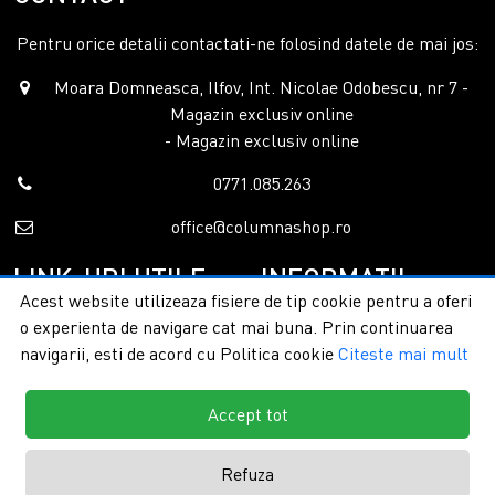
Pentru orice detalii contactati-ne folosind datele de mai jos:
Moara Domneasca, Ilfov, Int. Nicolae Odobescu, nr 7 -
Magazin exclusiv online
- Magazin exclusiv online
0771.085.263
office@columnashop.ro
LINK-URI UTILE
INFORMATII
Acest website utilizeaza fisiere de tip cookie pentru a oferi
o experienta de navigare cat mai buna. Prin continuarea
Acasa
Garantie si service
navigarii, esti de acord cu Politica cookie
Citeste mai mult
Despre noi
Detalii livrare
Categorii
Confidentialitate
Contact
Termeni si conditii
Accept tot
Formular retur
Refuza