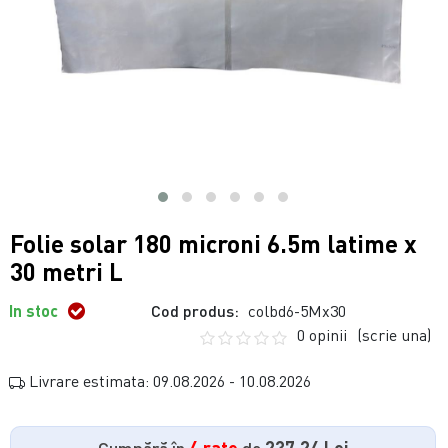
Folie solar 180 microni 6.5m latime x
30 metri L
In stoc
Cod produs:
colbd6-5Mx30
0 opinii
(scrie una)
Livrare estimata: 09.08.2026 - 10.08.2026
Cumpără în
4 rate
de
237.24 Lei