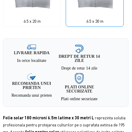
6.5 x 20 m
6.5 x 30 m
LIVRARE RAPIDA
DREPT DE RETUR 14
In orice localitate
ZILE
Drept de retur 14 zile
RECOMANDA UNUI
PLATI ONLINE
PRIETEN
SECURIZATE
Recomanda unui prieten
Plati online securizate
Folie solar 180 microni 6.5m latime x 30 metri L
reprezinta solutia
profesionala pentru protejarea culturilor pe o suprafata extinsa de 195
mp. Aceasta
folie pentru solar
utilizeaza polietilena de inalta calitate