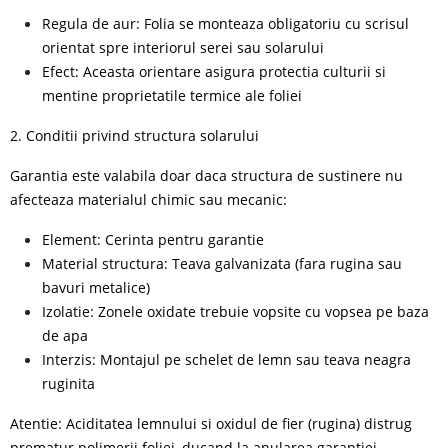
Regula de aur: Folia se monteaza obligatoriu cu scrisul
orientat spre interiorul serei sau solarului
Efect: Aceasta orientare asigura protectia culturii si
mentine proprietatile termice ale foliei
2. Conditii privind structura solarului
Garantia este valabila doar daca structura de sustinere nu
afecteaza materialul chimic sau mecanic:
Element: Cerinta pentru garantie
Material structura: Teava galvanizata (fara rugina sau
bavuri metalice)
Izolatie: Zonele oxidate trebuie vopsite cu vopsea pe baza
de apa
Interzis: Montajul pe schelet de lemn sau teava neagra
ruginita
Atentie: Aciditatea lemnului si oxidul de fier (rugina) distrug
prematur polimerii foliei, ducand la anularea garantiei