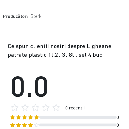
Producător:
Sterk
Ce spun clientii nostri despre Ligheane
patrate,plastic 1l,2l,3l,8l , set 4 buc
0.0
0 recenzii
0
0