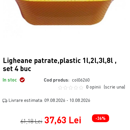
Ligheane patrate,plastic 1l,2l,3l,8l ,
set 4 buc
In stoc
Cod produs:
col06260
0 opinii
(scrie una)
Livrare estimata: 09.08.2026 - 10.08.2026
37,63 Lei
-36%
61,18 Lei