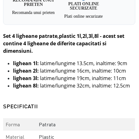
PLATI ONLINE
PRIETEN
SECURIZATE
Recomanda unui prieten
Plati online securizate
Set 4 ligheane patrate,plastic 1l,2l,3l,8l - acest set
contine 4 ligheane de diferite capacitati si
dimensiuni.
lighean 1l:
latime/lungime 13.5cm, inaltime: 9cm
lighean 2l:
latime/lungime 16cm, inaltime: 10cm
lighean 3l:
latime/lungime 19cm, inaltime: 11cm
lighean 8l:
l
atime/lungime 32cm, inaltime: 12.5cm
SPECIFICATII
Forma
Patrata
Material
Plastic