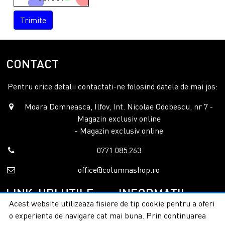
Trimite
CONTACT
Pentru orice detalii contactati-ne folosind datele de mai jos:
Moara Domneasca, Ilfov, Int. Nicolae Odobescu, nr 7 -
Magazin exclusiv online
- Magazin exclusiv online
0771.085.263
office@columnashop.ro
LINK-URI UTILE
INFORMATII
Acest website utilizeaza fisiere de tip cookie pentru a oferi
o experienta de navigare cat mai buna. Prin continuarea
Acasa
Garantie si service