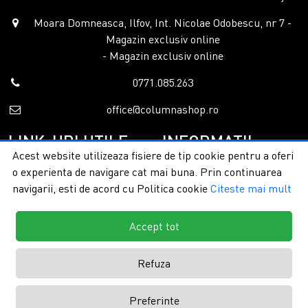
Moara Domneasca, Ilfov, Int. Nicolae Odobescu, nr 7 -
Magazin exclusiv online
- Magazin exclusiv online
0771.085.263
office@columnashop.ro
LINK-URI UTILE
INFORMATII
Acest website utilizeaza fisiere de tip cookie pentru a oferi
o experienta de navigare cat mai buna. Prin continuarea
Acasa
Garantie si service
navigarii, esti de acord cu Politica cookie
Citeste mai mult
Despre noi
Detalii livrare
Categorii
Confidentialitate
Contact
Termeni si conditii
Accept tot
Formular retur
Refuza
Copyright © 2026 - ColumnaShop |
Toate drepturile rezervate.
Creare
Preferinte
magazine online by ITeXclusiv.ro