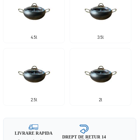
4.5l
3.5l
2.5l
2l
LIVRARE RAPIDA
DREPT DE RETUR 14