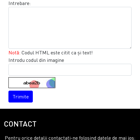
Intrebare:
Notă:
Codul HTML este citit ca şi text!
Introdu codul din imagine
Trimite
CONTACT
Pentru orice detalii contactati-ne folosind datele de mai jos: