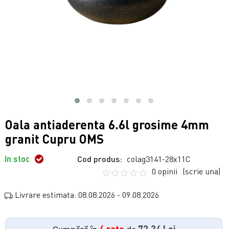
Oala antiaderenta 6.6l grosime 4mm
granit Cupru OMS
In stoc
Cod produs:
colag3141-28x11C
0 opinii
(scrie una)
Livrare estimata: 08.08.2026 - 09.08.2026
Cumpără în
4 rate
de
72.34 Lei