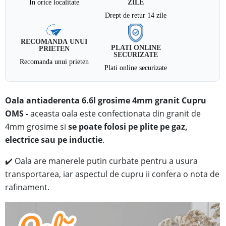
In orice localitate
ZILE
Drept de retur 14 zile
RECOMANDA UNUI
PLATI ONLINE
PRIETEN
SECURIZATE
Recomanda unui prieten
Plati online securizate
Oala antiaderenta 6.6l grosime 4mm granit
Cupru
OMS
-
aceasta oala
este confectionata din
granit
de
4mm grosime si
se poate folosi pe plite pe gaz,
electrice sau pe inductie
.
✔️
Oala are manerele putin curbate pentru a usura
transportarea, iar aspectul de cupru ii confera o nota de
rafinament.