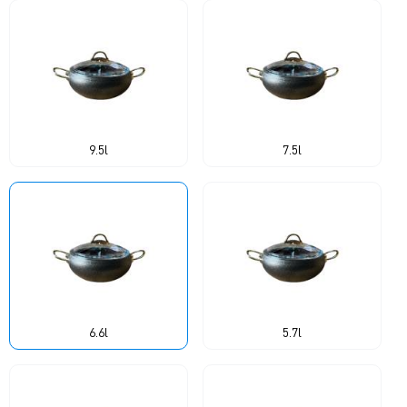
9.5l
7.5l
6.6l
5.7l