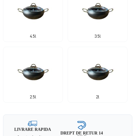
4.5l
3.5l
2.5l
2l
LIVRARE RAPIDA
DREPT DE RETUR 14