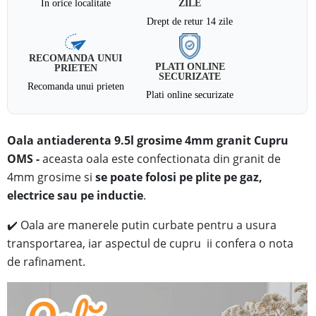
In orice localitate
ZILE
Drept de retur 14 zile
RECOMANDA UNUI
PLATI ONLINE
PRIETEN
SECURIZATE
Recomanda unui prieten
Plati online securizate
Oala antiaderenta 9.5l grosime 4mm granit
Cupru
OMS
-
aceasta oala
este confectionata din
granit
de
4mm grosime si
se poate folosi pe plite pe gaz,
electrice sau pe inductie
.
✔️
Oala are manerele putin curbate pentru a usura
transportarea, iar aspectul de cupru ii confera o nota
de rafinament.