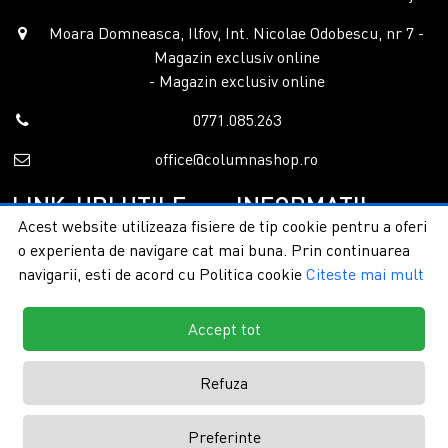
Moara Domneasca, Ilfov, Int. Nicolae Odobescu, nr 7 -
Magazin exclusiv online
- Magazin exclusiv online
0771.085.263
office@columnashop.ro
LINK-URI UTILE
INFORMATII
Acest website utilizeaza fisiere de tip cookie pentru a oferi
o experienta de navigare cat mai buna. Prin continuarea
Acasa
Garantie si service
navigarii, esti de acord cu Politica cookie
Citeste mai mult
Despre noi
Detalii livrare
Categorii
Confidentialitate
Contact
Termeni si conditii
Accept tot
Formular retur
Refuza
Copyright © 2026 - ColumnaShop |
Toate drepturile rezervate.
Creare
Preferinte
magazine online by ITeXclusiv.ro