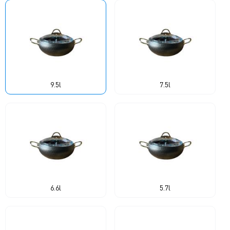
9.5l
7.5l
6.6l
5.7l