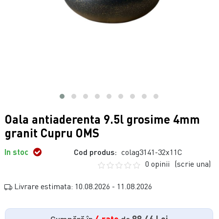
Oala antiaderenta 9.5l grosime 4mm
granit Cupru OMS
In stoc
Cod produs:
colag3141-32x11C
0 opinii
(scrie una)
Livrare estimata: 10.08.2026 - 11.08.2026
Cumpără în
4 rate
de
88.46 Lei